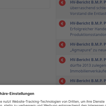
HV-Bericht B.M.P.
überraschend schl
Vorstand die Entlas
HV-Bericht B.M.P.
Erfolgreicher Hande
Produktionsstandor
HV-Bericht B.M.P.
„Agmapure“ zu neue
HV-Bericht B.M.P.
dürfte 2013 zulegen
Immobilienverkäuf
HV-Bericht B.M.P.
eigene Produktion w
Handelsunternehme
HV-Bericht B.M.P.