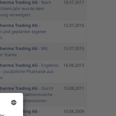
 Pharma Trading AG
- Nach
18.07.2017
echtem Jahr wurde dem
tung verweigert
 Pharma Trading AG
-
12.07.2016
l und geplanter eigener
t
 Pharma Trading AG
- Mit
15.07.2015
r Stärke
 Pharma Trading AG
- Ergebnis
16.08.2013
 - zusätzliche Phantasie aus
en
 Pharma Trading AG
- Durch
15.08.2011
ächst das traditionsreiche
n in neue Dimensionen
 Pharma Trading AG
-
10.08.2009