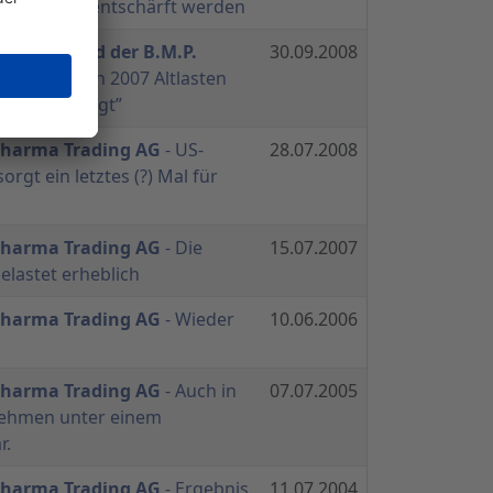
ik konnte entschärft werden
rß (Vorstand der B.M.P.
30.09.2008
G)
- “Haben in 2007 Altlasten
kte bereinigt”
 Pharma Trading AG
- US-
28.07.2008
orgt ein letztes (?) Mal für
 Pharma Trading AG
- Die
15.07.2007
elastet erheblich
 Pharma Trading AG
- Wieder
10.06.2006
 Pharma Trading AG
- Auch in
07.07.2005
rnehmen unter einem
r.
 Pharma Trading AG
- Ergebnis
11.07.2004