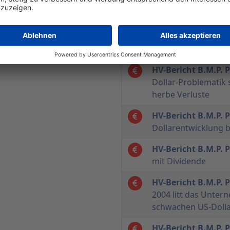
Währungsproblemat
Interview Bernd Jö
Pharma Trading A
und Wechselkurseffe
HV-Bericht B.M.P.
Dollar-Problematik s
herbe Verluste
HV-Bericht B.M.P.
Dollarentwicklung b
HV-Bericht B.M.P.
mit Dividende
HV-Bericht B.M.P.
2004 litt das Unte
schwachen US-Dolla
HV-Bericht B.M.P.