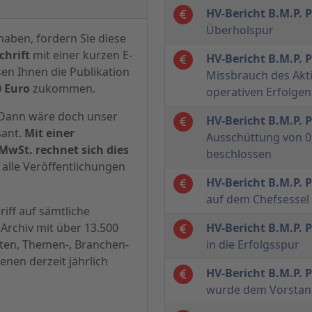
HV-Bericht B.M.P.
Überholspur
haben, fordern Sie diese
hrift
mit einer kurzen E-
HV-Bericht B.M.P.
sen Ihnen die Publikation
Missbrauch des Akti
0 Euro
zukommen.
operativen Erfolgen
? Dann wäre doch unser
HV-Bericht B.M.P.
sant.
Mit einer
Ausschüttung von 0,
MwSt. rechnet sich dies
beschlossen
alle Veröffentlichungen
HV-Bericht B.M.P.
auf dem Chefsessel
iff auf sämtliche
Archiv mit über 13.500
HV-Bericht B.M.P.
hten, Themen-, Branchen-
in die Erfolgsspur
enen derzeit jährlich
HV-Bericht B.M.P.
wurde dem Vorstand