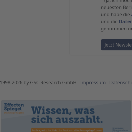
Ja, ich möc
neuesten Beric
und habe die
und die
Date
genommen und
1998-
2026
by GSC Research GmbH
Impressum
Datensch