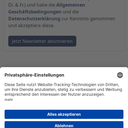
Di. & Fr.) und habe die
Allgemeinen
Geschäftsbedingungen
und die
Datenschutzerklärung
zur Kenntnis genommen
und akzeptiere diese.
© 1998-
2026
by GSC Research GmbH
Impressum
Datenschutz