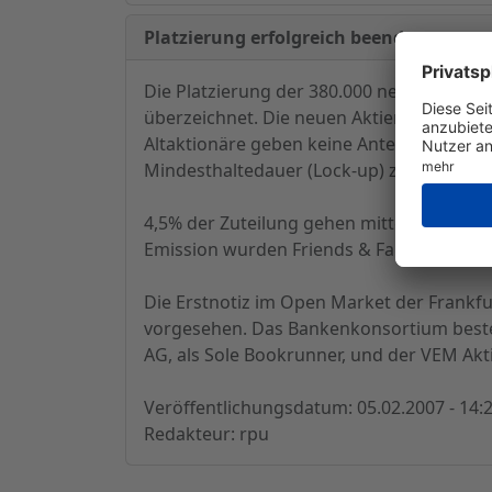
Platzierung erfolgreich beendet
Die Platzierung der 380.000 neuen Aktien 
überzeichnet. Die neuen Aktien wurden z
Altaktionäre geben keine Anteile ab. Der G
Mindesthaltedauer (Lock-up) zwischen zwe
4,5% der Zuteilung gehen mittels dem im K
Emission wurden Friends & Family, 86,7% in
Die Erstnotiz im Open Market der Frankfu
vorgesehen. Das Bankenkonsortium besteh
AG, als Sole Bookrunner, und der VEM Akt
Veröffentlichungsdatum: 05.02.2007 - 14:
Redakteur: rpu