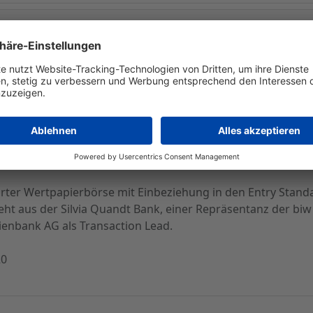
der Altira AG konnte am Freitag erfolgreich beendet werden
u einem Festpreis von 28,50 EUR angeboten und stammen vo
esellschaft fließen damit brutto 10,83 Mio. EUR zu. Die Alt
i und fünf Jahren verpflichtet.
onsortium als Selling Agent vertretenem Discount-Broker fl
stitutionellen Investoren zugeteilt.
rter Wertpapierbörse mit Einbeziehung in den Entry Standar
t aus der Silvia Quandt Bank, einer Repräsentanz der bi
ienbank AG als Transaction Lead.
20