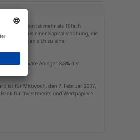
. Die Emission ist mehr als 10fach
llständig aus einer Kapitalerhöhung, die
aktionäre haben sich zu einer
atex an private Anleger, 8,8% der
d ist für Mittwoch, den 7. Februar 2007,
w Bank für Investments und Wertpapiere