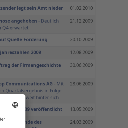
tzender legt sein Amt nieder
01.02.2010
nose angehoben
- Deutlich
21.12.2009
in Q4 erwartet
auf Quelle-Forderung
20.10.2009
bjahreszahlen 2009
12.08.2009
ftrag der Firmengeschichte
30.06.2009
hop Communications AG
- Mit
28.06.2009
en Quartalsergebnis in Folge
enten Jahre weit hinter sich
Quartal 2009 veröffentlicht
13.05.2009
ster Großkunde des
24.03.2009