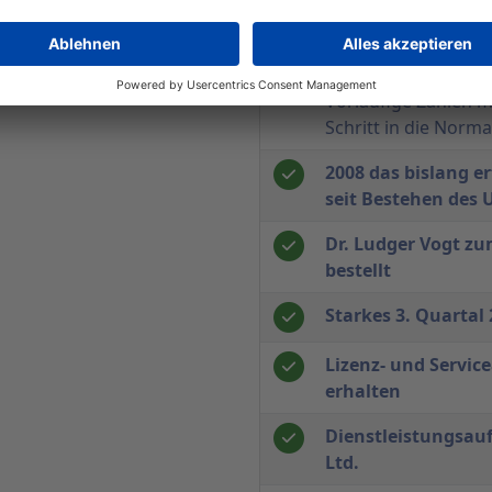
gemeinsamen Full-
Intershop und Fie
Research Intersh
Vorläufige Zahlen m
Schritt in die Norma
2008 das bislang e
seit Bestehen des
Dr. Ludger Vogt z
bestellt
Starkes 3. Quartal
Lizenz- und Servic
erhalten
Dienstleistungsauf
Ltd.