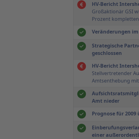
HV-Bericht Inters
Großaktionär GSI wi
Prozent kompletten
Veränderungen im 
Strategische Part
geschlossen
HV-Bericht Inters
Stellvertretender A
Amtsenthebung mit 
Aufsichtsratsmitgl
Amt nieder
Prognose für 2009 
Einberufungsverl
einer außerorden