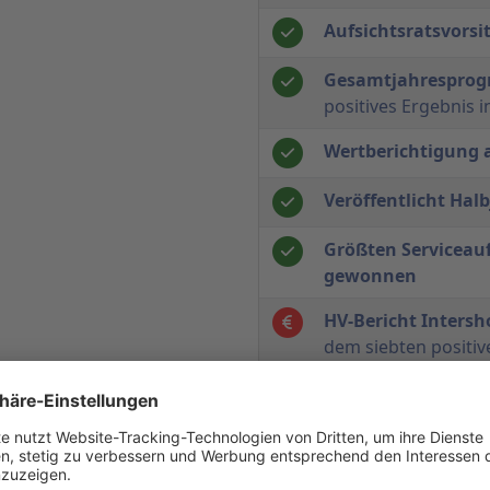
Aufsichtsratsvorsi
Gesamtjahresprog
positives Ergebnis 
Wertberichtigung 
Veröffentlicht Hal
Größten Serviceau
gewonnen
HV-Bericht Inters
dem siebten positiv
lässt man die turbul
Zahlen zum ersten 
Mexx Direct als er