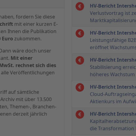
HV-Bericht Inters
Verlustvortrag ist 
haben, fordern Sie diese
Marktkapitalisierun
hrift
mit einer kurzen E-
sen Ihnen die Publikation
HV-Bericht Inters
0 Euro
zukommen.
Leistungsfähige B
eröffnet Wachstums
? Dann wäre doch unser
sant.
Mit einer
HV-Bericht Inters
MwSt. rechnet sich dies
Stabilisierung erreic
alle Veröffentlichungen
höheres Wachstum 
HV-Bericht Inters
iff auf sämtliche
Cloud-Auftragseinga
Archiv mit über 13.500
Aktienkurs im Aufw
hten, Themen-, Branchen-
enen derzeit jährlich
HV-Bericht Inters
Kapitalherabsetzung 
die Transformation