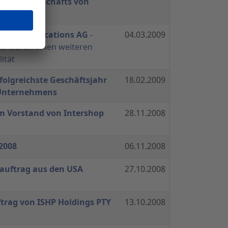
Service-Geschäfts von
ge-PVS
op Communications AG
-
04.03.2009
arkieren einen weiteren
lität
rfolgreichste Geschäftsjahr
18.02.2009
 Unternehmens
um Vorstand von Intershop
28.11.2008
 2008
06.11.2008
eauftrag aus den USA
27.10.2008
trag von ISHP Holdings PTY
13.10.2008