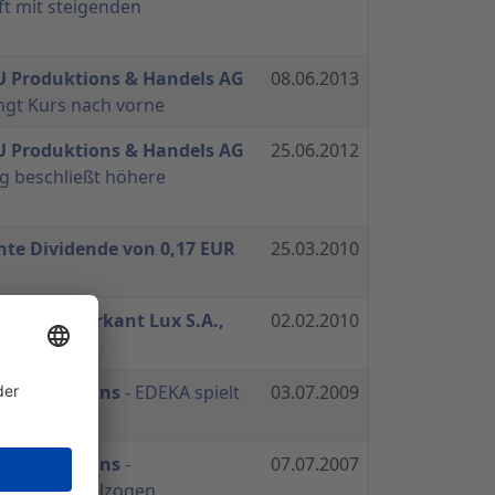
 mit steigenden
 Produktions & Handels AG
08.06.2013
ngt Kurs nach vorne
 Produktions & Handels AG
25.06.2012
 beschließt höhere
hte Dividende von 0,17 EUR
25.03.2010
e an der Markant Lux S.A.,
02.02.2010
U Produktions
- EDEKA spielt
03.07.2009
rst"
U Produktions
-
07.07.2007
MARKANT vollzogen