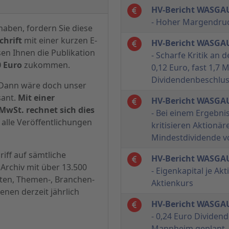
HV-Bericht WASGAU
- Hoher Margendruc
haben, fordern Sie diese
hrift
mit einer kurzen E-
HV-Bericht WASGAU
sen Ihnen die Publikation
- Scharfe Kritik an
0 Euro
zukommen.
0,12 Euro, fast 1,7
Dividendenbeschlu
? Dann wäre doch unser
sant.
Mit einer
HV-Bericht WASGAU
MwSt. rechnet sich dies
- Bei einem Ergebnis
alle Veröffentlichungen
kritisieren Aktionär
Mindestdividende v
iff auf sämtliche
HV-Bericht WASGAU
Archiv mit über 13.500
- Eigenkapital je Akt
hten, Themen-, Branchen-
Aktienkurs
enen derzeit jährlich
HV-Bericht WASGAU
- 0,24 Euro Dividend
Mannheim geplant