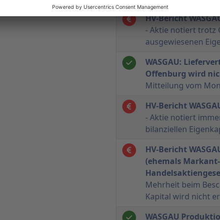
HV-Bericht WASGAU
- Aktie notiert tro
ausgewiesenen Eige
WASGAU: Lieferver
Offenburg wird nic
Mitteilung vom Mo
HV-Bericht WASGAU
- Aktie notiert imm
bilanziellen Eigenka
HV-Bericht WASGAU
(ehemals Markant
Handelsaktiengesel
Mehrheit beim Bes
Kapital wird nicht e
WASGAU Produktio