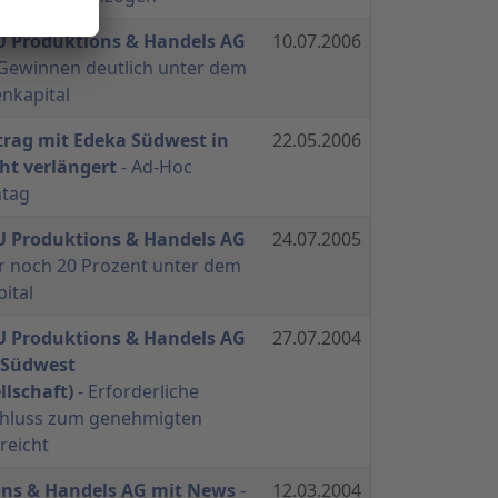
 Produktions & Handels AG
10.07.2006
tz Gewinnen deutlich unter dem
nkapital
trag mit Edeka Südwest in
22.05.2006
ht verlängert
- Ad-Hoc
ntag
 Produktions & Handels AG
24.07.2005
er noch 20 Prozent unter dem
pital
 Produktions & Handels AG
27.07.2004
-Südwest
lschaft)
- Erforderliche
chluss zum genehmigten
rreicht
ns & Handels AG mit News
-
12.03.2004