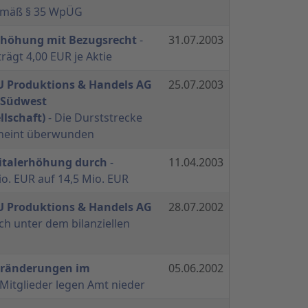
gemäß § 35 WpÜG
rhöhung mit Bezugsrecht
-
31.07.2003
rägt 4,00 EUR je Aktie
 Produktions & Handels AG
25.07.2003
-Südwest
lschaft)
- Die Durststrecke
scheint überwunden
italerhöhung durch
-
11.04.2003
o. EUR auf 14,5 Mio. EUR
 Produktions & Handels AG
28.07.2002
lich unter dem bilanziellen
ränderungen im
05.06.2002
 Mitglieder legen Amt nieder