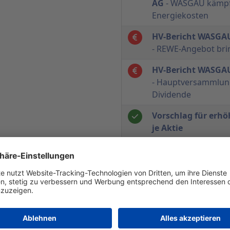
AG
- WASGAU kämpft
Energiekosten
HV-Bericht WASGAU
- REWE-Angebot bri
HV-Bericht WASGAU
- Hauptversammlung
Dividende
Vorschlag für erhö
je Aktie
Verkauf der Anteil
Luxemburg
HV-Bericht WASGA
"beleidigte Leberwu
HV-Bericht WASGA
Kontorwechsel zu 