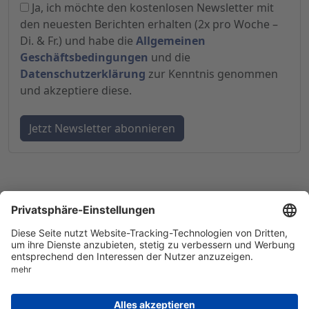
Ja, ich möchte den kostenlosen Newsletter mit
den neuesten Berichten erhalten (2x pro Woche –
Di. & Fr.) und habe die
Allgemeinen
Geschäftsbedingungen
und die
Datenschutzerklärung
zur Kenntnis genommen
und akzeptiere diese.
© 1998-
2026
by GSC Research GmbH
Impressum
Datenschutz