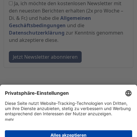
Ja, ich möchte den kostenlosen Newsletter mit
den neuesten Berichten erhalten (2x pro Woche –
Di. & Fr.) und habe die
Allgemeinen
Geschäftsbedingungen
und die
Datenschutzerklärung
zur Kenntnis genommen
und akzeptiere diese.
© 1998-
2026
by GSC Research GmbH
Impressum
Datenschutz