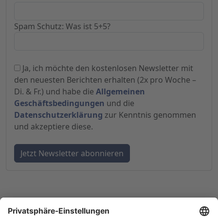
Spam Schutz: Was ist 5+5?
Ja, ich möchte den kostenlosen Newsletter mit
den neuesten Berichten erhalten (2x pro Woche –
Di. & Fr.) und habe die
Allgemeinen
Geschäftsbedingungen
und die
Datenschutzerklärung
zur Kenntnis genommen
und akzeptiere diese.
© 1998-
2026
by GSC Research GmbH
Impressum