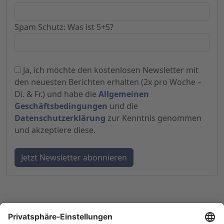
Spam Schutz: Was ist 5+5?
Ja, ich möchte den kostenlosen Newsletter mit
den neuesten Berichten erhalten (2x pro Woche –
Di. & Fr.) und habe die
Allgemeinen
Geschäftsbedingungen
und die
Datenschutzerklärung
zur Kenntnis genommen
und akzeptiere diese.
© 1998-
2026
by GSC Research GmbH
Impressum