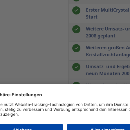
Erster MultiCrystal
Start
Weitere Umsatz- u
2008 geplant
Weiteren großen Au
Kristallzuchtanlag
Umsatz- und Ergebn
neun Monaten 2007
Übernahme der Un
Erhebliche Steiger
Deutlicher Umsatz-
Quartal 2007