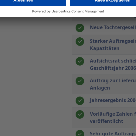
HV-Bericht PVA TeP
macht Neubau mit I
Mio. EUR notwendi
Neue Tochtergesell
Starker Auftragse
Kapazitäten
Aufsichtsrat schlie
Geschäftsjahr 2006
Auftrag zur Lieferu
Anlagen
Jahresergebnis 200
Vorläufige Zahlen 
veröffentlicht
Sehr gute Auftrags