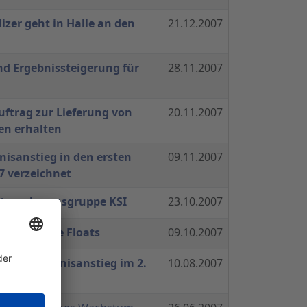
lizer geht in Halle an den
21.12.2007
nd Ergebnissteigerung für
28.11.2007
ftrag zur Lieferung von
20.11.2007
en erhalten
isanstieg in den ersten
09.11.2007
 verzeichnet
ternehmensgruppe KSI
23.10.2007
ung des Free Floats
09.10.2007
 und Ergebnisanstieg im 2.
10.08.2007