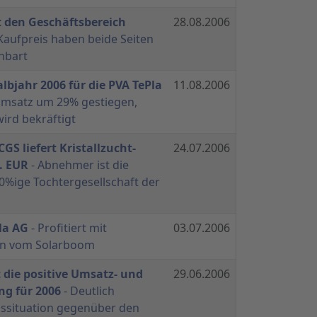
t den Geschäftsbereich
28.08.2006
Kaufpreis haben beide Seiten
inbart
lbjahr 2006 für die PVA TePla
11.08.2006
msatz um 29% gestiegen,
ird bekräftigt
CGS liefert Kristallzucht-
24.07.2006
. EUR
- Abnehmer ist die
00%ige Tochtergesellschaft der
la AG
- Profitiert mit
03.07.2006
gen vom Solarboom
t die positive Umsatz- und
29.06.2006
ng für 2006
- Deutlich
issituation gegenüber den