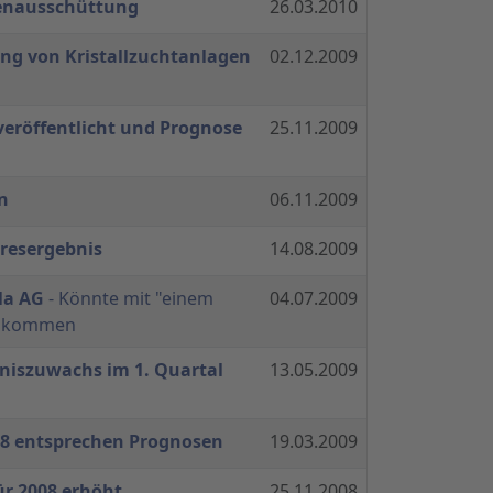
denausschüttung
26.03.2010
ung von Kristallzuchtanlagen
02.12.2009
veröffentlicht und Prognose
25.11.2009
n
06.11.2009
hresergebnis
14.08.2009
la AG
- Könnte mit "einem
04.07.2009
onkommen
niszuwachs im 1. Quartal
13.05.2009
8 entsprechen Prognosen
19.03.2009
r 2008 erhöht
25.11.2008