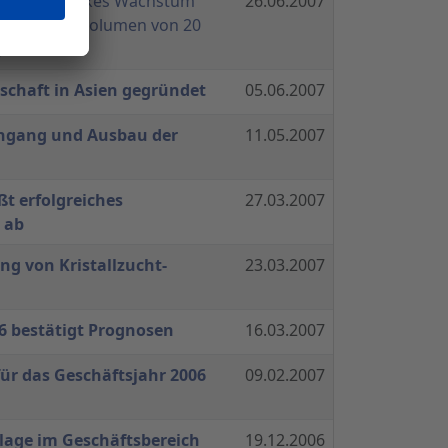
la AG
- Starkes Wachstum
26.06.2007
nvestitionsvolumen von 20
g
schaft in Asien gegründet
05.06.2007
ingang und Ausbau der
11.05.2007
ßt erfolgreiches
27.03.2007
 ab
ng von Kristallzucht-
23.03.2007
6 bestätigt Prognosen
16.03.2007
für das Geschäftsjahr 2006
09.02.2007
lage im Geschäftsbereich
19.12.2006