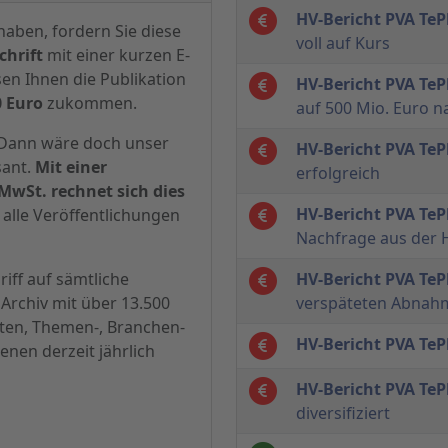
HV-Bericht PVA TeP
haben, fordern Sie diese
voll auf Kurs
hrift
mit einer kurzen E-
sen Ihnen die Publikation
HV-Bericht PVA TeP
0 Euro
zukommen.
auf 500 Mio. Euro 
? Dann wäre doch unser
HV-Bericht PVA TeP
sant.
Mit einer
erfolgreich
MwSt. rechnet sich dies
HV-Bericht PVA TeP
alle Veröffentlichungen
Nachfrage aus der H
iff auf sämtliche
HV-Bericht PVA TeP
Archiv mit über 13.500
verspäteten Abnah
hten, Themen-, Branchen-
HV-Bericht PVA TeP
enen derzeit jährlich
HV-Bericht PVA TeP
diversifiziert