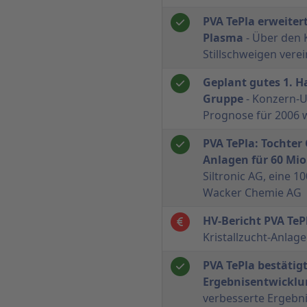
PVA TePla erweiter
Plasma
- Über den 
Stillschweigen vere
Geplant gutes 1. Ha
Gruppe
- Konzern-U
Prognose für 2006 w
PVA TePla: Tochter 
Anlagen für 60 Mio
Siltronic AG, eine 1
Wacker Chemie AG
HV-Bericht PVA TeP
Kristallzucht-Anla
PVA TePla bestätig
Ergebnisentwicklu
verbesserte Ergebn