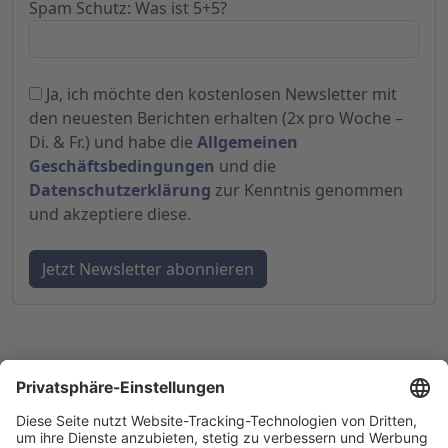
Spam Schutz: Was ist 5+5?
Ja, ich möchte den kostenlosen Newsletter mit
den neuesten Berichten erhalten (2x pro Woche –
Di. & Fr.) und habe die
Allgemeinen
Geschäftsbedingungen
und die
Datenschutzerklärung
zur Kenntnis genommen
und akzeptiere diese.
© 1998-
2026
by GSC Research GmbH
Impressum
Datenschutz