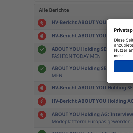
Alle Berichte
HV-Bericht ABOUT YOU Holding SE
HV-Bericht ABOUT YOU Holding SE
ABOUT YOU Holding SE: "Rückkehr
FASHION TODAY MEN
ABOUT YOU Holding SE: "Überrasc
MEN
HV-Bericht ABOUT YOU Holding SE
HV-Bericht ABOUT YOU Holding A
ABOUT YOU Holding AG: Interview 
Modeplattform Europas geworden. D