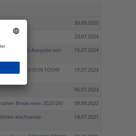
30.09.2025
23.07.2024
rch in der Juli-Ausgabe von
15.07.2024
Ausgabe von FASHION TODAY
17.07.2023
05.07.2023
rativer Break-even 2023/24?
09.09.2022
ellsten wachsende
14.07.2021