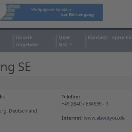
Unsere
Über
Kontakt
Spruchv
Angebote
GSC
ng SE
r.:
Telefon:
+49 (0)40 / 638569 - 0
rg, Deutschland
Internet:
www.aboutyou.de