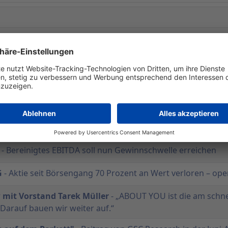
- Als Tiger gestartet – als Bettvorleger gelandet
- Will wieder stärker wachsen
 zu jährlichen Wachstumsraten"
- Beitrag von GSC Resea
hend profitabel"
- Beitrag von GSC Research in der Juli-
- Bereinigtes EBITDA soll nun Gewinnschwelle erreichen
G
- Aktie seit Börsengang 70 Prozent an Wert verloren – ope
mit Vorstand Tarek Müller
- „ABOUT YOU ist die am schn
arauf bauen wir weiter auf.“