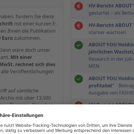
HV-Bericht ABOUT 
gestartet – als Bett
haben, fordern Sie diese
hrift
mit einer kurzen E-
HV-Bericht ABOUT 
sen Ihnen die Publikation
stärker wachsen
0 Euro
zukommen.
ABOUT YOU Holding
? Dann wäre doch unser
jährlichen Wachst
sant.
Mit einer
Research in der Ju
MwSt. rechnet sich dies
MEN
alle Veröffentlichungen
ABOUT YOU Holdin
profitabel"
- Beitra
iff auf sämtliche
Ausgabe von FASH
Archiv mit über 13.500
hten, Themen-, Branchen-
HV-Bericht ABOUT 
enen derzeit jährlich
EBITDA soll nun Ge
HV-Bericht ABOUT
Börsengang 70 Proz