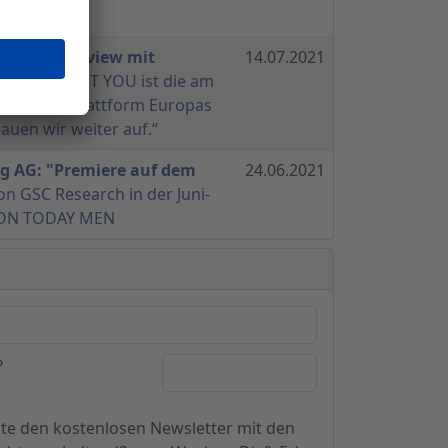
en 2023/24?
 AG: Interview mit
14.07.2021
ler
- „ABOUT YOU ist die am
ende Modeplattform Europas
uen wir weiter auf.“
 AG: "Premiere auf dem
24.06.2021
on GSC Research in der Juni-
ION TODAY MEN
?
hte den kostenlosen Newsletter mit den