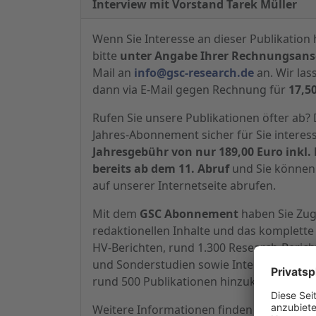
Interview mit Vorstand Tarek Müller
Wenn Sie Interesse an dieser Publikation 
bitte
unter Angabe Ihrer Rechnungsansc
Mail an
info@gsc-research.de
an. Wir las
dann via E-Mail gegen Rechnung für
17,5
Rufen Sie unsere Publikationen öfter ab
Jahres-Abonnement sicher für Sie interes
Jahresgebühr von nur 189,00 Euro inkl. 
bereits ab dem 11. Abruf
und Sie können 
auf unserer Internetseite abrufen.
Mit dem
GSC Abonnement
haben Sie Zugr
redaktionellen Inhalte und das komplette 
HV-Berichten, rund 1.300 Research-Beric
und Sonderstudien sowie Interviews, zu d
rund 500 Publikationen hinzukommen.
Weitere Informationen finden Sie
hier.