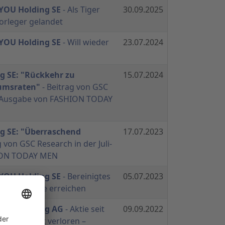
YOU Holding SE
- Als Tiger
30.09.2025
vorleger gelandet
YOU Holding SE
- Will wieder
23.07.2024
 SE: "Rückkehr zu
15.07.2024
umsraten"
- Beitrag von GSC
li-Ausgabe von FASHION TODAY
g SE: "Überraschend
17.07.2023
g von GSC Research in der Juli-
ION TODAY MEN
YOU Holding SE
- Bereinigtes
05.07.2023
winnschwelle erreichen
 YOU Holding AG
- Aktie seit
09.09.2022
ent an Wert verloren –