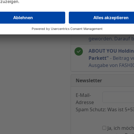
operativer Break-ev
ABOUT YOU Holding
Vorstand Tarek Mül
schnellsten wachs
geworden. Darauf ba
ABOUT YOU Holding
Parkett"
- Beitrag v
Ausgabe von FASH
Newsletter
E-Mail-
Adresse
Spam Schutz: Was ist 5+5
Ja, ich möc