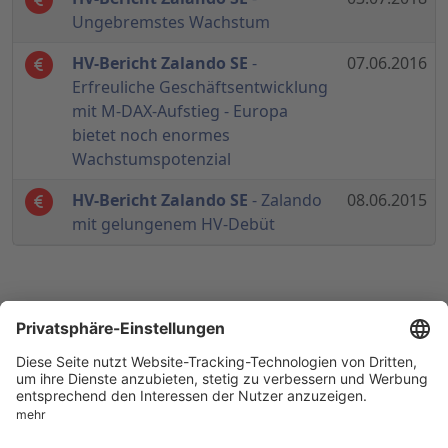
Ungebremstes Wachstum
HV-Bericht Zalando SE
-
07.06.2016
Erfreuliche Geschäftsentwicklung
mit M-DAX-Aufstieg - Europa
bietet noch enormes
Wachstumspotenzial
HV-Bericht Zalando SE
- Zalando
08.06.2015
mit gelungenem HV-Debüt
© 1998-
2026
by GSC Research GmbH
Impressum
Datenschutz