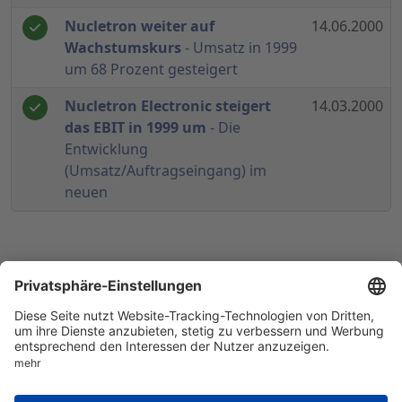
Nucletron weiter auf
14.06.2000
Wachstumskurs
- Umsatz in 1999
um 68 Prozent gesteigert
Nucletron Electronic steigert
14.03.2000
das EBIT in 1999 um
- Die
Entwicklung
(Umsatz/Auftragseingang) im
neuen
© 1998-
2026
by GSC Research GmbH
Impressum
Datenschutz