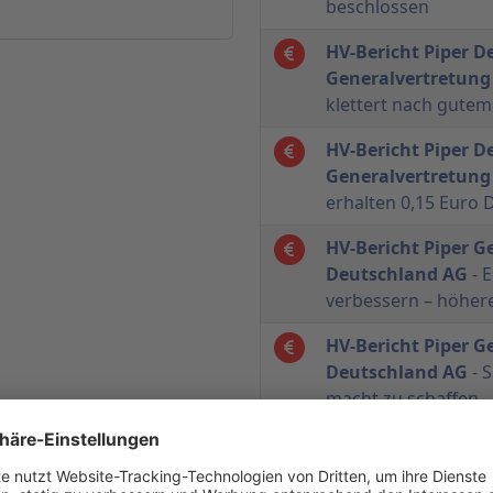
beschlossen
HV-Bericht Piper D
Generalvertretung
klettert nach gutem
HV-Bericht Piper D
Generalvertretung
erhalten 0,15 Euro 
HV-Bericht Piper G
Deutschland AG
- E
verbessern – höher
HV-Bericht Piper G
Deutschland AG
- 
macht zu schaffen
HV-Bericht Piper G
Deutschland AG
- 