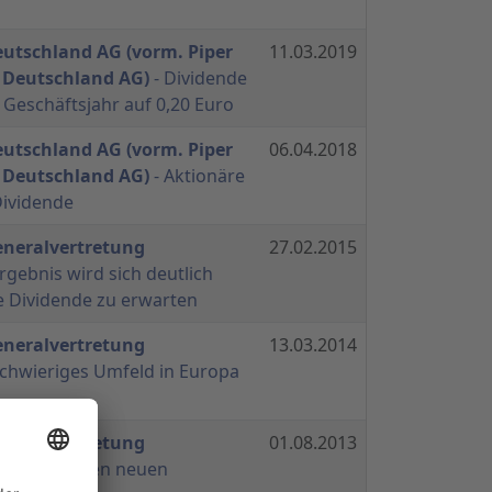
eutschland AG (vorm. Piper
11.03.2019
 Deutschland AG)
- Dividende
 Geschäftsjahr auf 0,20 Euro
eutschland AG (vorm. Piper
06.04.2018
 Deutschland AG)
- Aktionäre
Dividende
eneralvertretung
27.02.2015
rgebnis wird sich deutlich
e Dividende zu erwarten
eneralvertretung
13.03.2014
Schwieriges Umfeld in Europa
eneralvertretung
01.08.2013
Umzug an den neuen