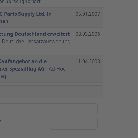
er Börse ignoriert
 Parts Supply Ltd. in
05.01.2007
men
etung Deutschland erweitert
08.03.2006
- Deutliche Umsatzausweitung
 Kaufangebot an die
11.04.2003
iner Spezialflug AG
- Ad-Hoc
tag
?