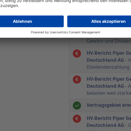
Flughafen wesentlic
außerordentlicher E
Grundstücke
HV-Bericht Piper G
Deutschland AG
- 
Gewinn und Divide
HV-Bericht Piper G
Deutschland AG
- 
Dividendenzahlung
HV-Bericht Piper G
Deutschland AG
- 
belasten weit stärke
Vertragsgebiet erw
HV-Bericht Piper G
Deutschland AG
- 