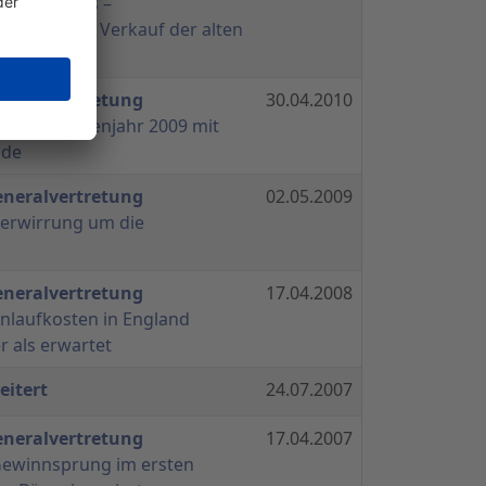
hes Ereignis –
rtrag durch Verkauf der alten
eneralvertretung
30.04.2010
Auch im Krisenjahr 2009 mit
nde
eneralvertretung
02.05.2009
Verwirrung um die
eneralvertretung
17.04.2008
Anlaufkosten in England
r als erwartet
eitert
24.07.2007
eneralvertretung
17.04.2007
Gewinnsprung im ersten