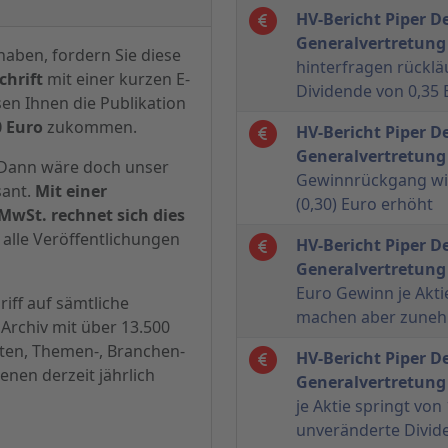
HV-Bericht Piper D
Generalvertretung
haben, fordern Sie diese
hinterfragen rückl
hrift
mit einer kurzen E-
Dividende von 0,35
sen Ihnen die Publikation
0 Euro
zukommen.
HV-Bericht Piper D
Generalvertretung
? Dann wäre doch unser
Gewinnrückgang wir
sant.
Mit einer
(0,30) Euro erhöht
MwSt. rechnet sich dies
alle Veröffentlichungen
HV-Bericht Piper D
Generalvertretung
Euro Gewinn je Akti
iff auf sämtliche
machen aber zuneh
Archiv mit über 13.500
hten, Themen-, Branchen-
HV-Bericht Piper D
enen derzeit jährlich
Generalvertretung
je Aktie springt von
unveränderte Divid