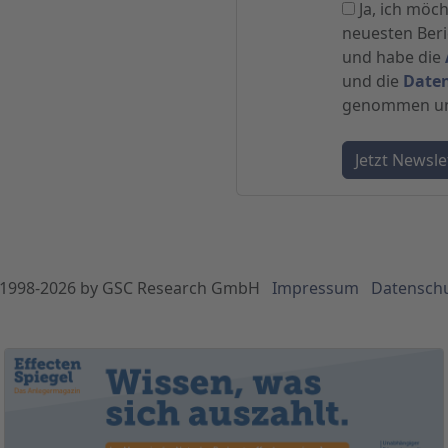
Ja, ich möc
neuesten Beric
und habe die
und die
Date
genommen und
1998-
2026
by GSC Research GmbH
Impressum
Datensch