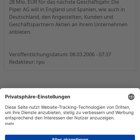
28 Mio. EUR für das nächste Geschäftsjahr. Die
Piper AG will in England und Spanien, wie auch in
Deutschland, den Angestellten, Kunden und
Geschäftspartnern Aktien an ihrem Unternehmen
anbieten.
Veröffentlichungsdatum: 08.03.2006 - 07:37
Redakteur: rpu
© 1998-
2026
by GSC Research GmbH
Impressum
Datenschutz