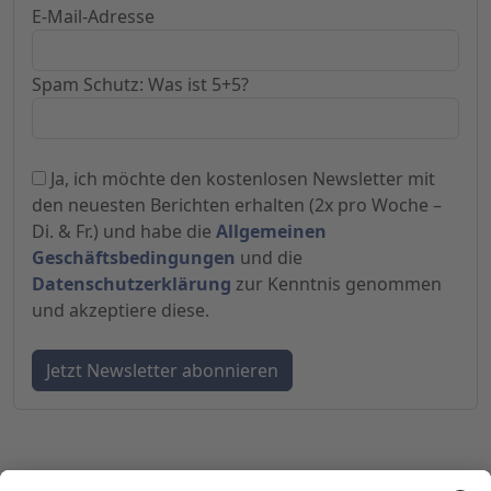
E-Mail-Adresse
Spam Schutz: Was ist 5+5?
Ja, ich möchte den kostenlosen Newsletter mit
den neuesten Berichten erhalten (2x pro Woche –
Di. & Fr.) und habe die
Allgemeinen
Geschäftsbedingungen
und die
Datenschutzerklärung
zur Kenntnis genommen
und akzeptiere diese.