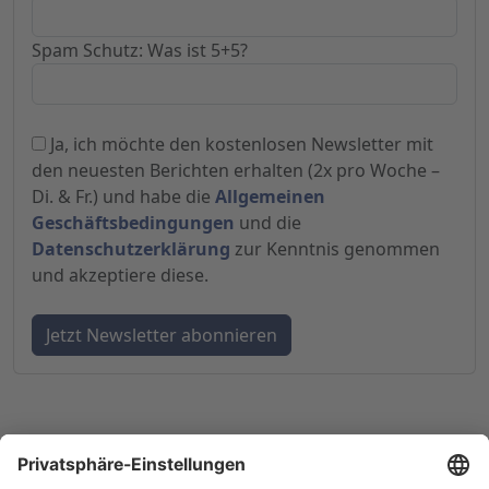
Spam Schutz: Was ist 5+5?
Ja, ich möchte den kostenlosen Newsletter mit
den neuesten Berichten erhalten (2x pro Woche –
Di. & Fr.) und habe die
Allgemeinen
Geschäftsbedingungen
und die
Datenschutzerklärung
zur Kenntnis genommen
und akzeptiere diese.
© 1998-
2026
by GSC Research GmbH
Impressum