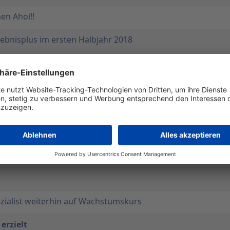
en Ahoi!!
gebnisplus im ersten Halbjahr 2018
16 abermals über dem Branchenschnitt
kordwerte bei Umsatz und Ergebnis
bnis und Rekorddividende von 1,36 Euro je Aktie
andbein soll weiteres Wachstum ermöglichen
steigert
ezialist weiterhin auf Wachstumskurs
erzielt