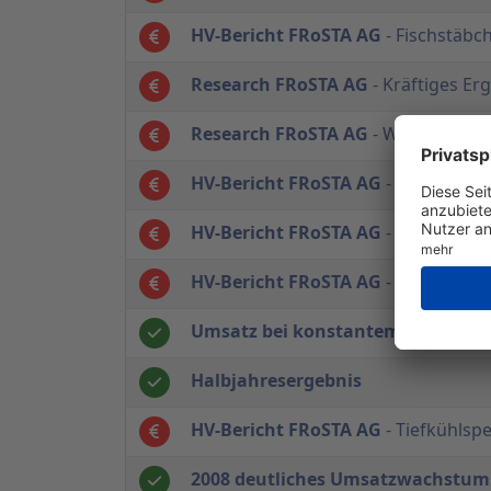
HV-Bericht FRoSTA AG
- Fischstäbch
Research FRoSTA AG
- Kräftiges Er
Research FRoSTA AG
- Wachstum 20
HV-Bericht FRoSTA AG
- Erneute Re
HV-Bericht FRoSTA AG
- Rekorderge
HV-Bericht FRoSTA AG
- Zweites St
Umsatz bei konstantem Gewinn ge
Halbjahresergebnis
HV-Bericht FRoSTA AG
- Tiefkühlsp
2008 deutliches Umsatzwachstum 