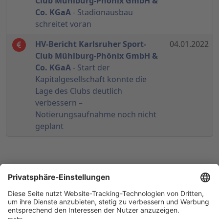
Club Mühlburg-Phönix GmbH &
Co. KGaA
- Stadionausbau
schreitet voran
HV-Bericht Karlsruher Sport-
04.01.2022
Club Mühlburg-Phönix GmbH &
Co. KGaA
- Start der
Kapitalgesellschaft konnte die
Lage des Clubs deutlich
verbessern –
Notierungsaufnahme noch nicht
geplant
© 1998-
2026
by GSC Research GmbH
Impressum
Datenschutz