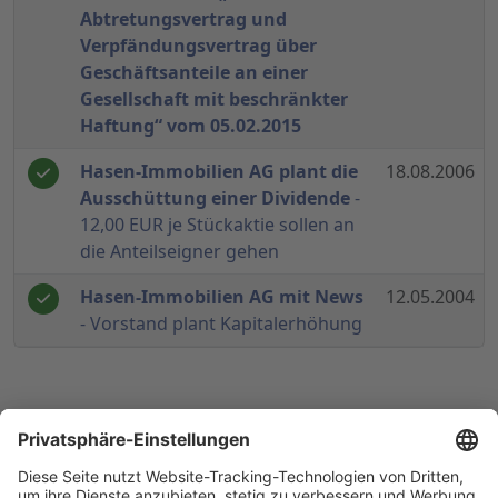
Abtretungsvertrag und
Verpfändungsvertrag über
Geschäftsanteile an einer
Gesellschaft mit beschränkter
Haftung“ vom 05.02.2015
Hasen-Immobilien AG plant die
18.08.2006
Ausschüttung einer Dividende
-
12,00 EUR je Stückaktie sollen an
die Anteilseigner gehen
Hasen-Immobilien AG mit News
12.05.2004
- Vorstand plant Kapitalerhöhung
© 1998-
2026
by GSC Research GmbH
Impressum
Datenschutz