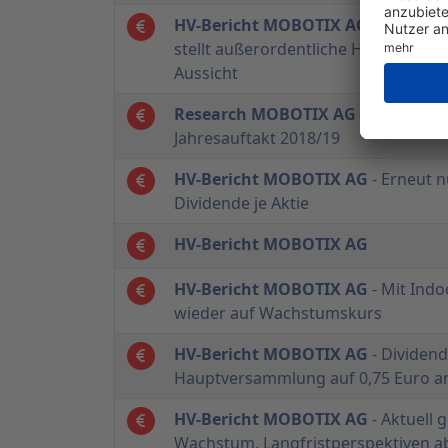
HV-Bericht MOBOTIX AG
- Aktionär
stellt außerordentliche Hauptvers
Aussicht
Research MOBOTIX AG
- Erfreulich
Jahresauftakt 2018/19
HV-Bericht MOBOTIX AG
- Erneut n
Dividende je Aktie
HV-Bericht MOBOTIX AG
HV-Bericht MOBOTIX AG
- Mit Ind
wieder auf Wachstumskurs
HV-Bericht MOBOTIX AG
- Dividend
Hauptversammlung auf 0,75 Euro 
HV-Bericht MOBOTIX AG
- Aktuell 
Wachstum, Langfristperspektiven a