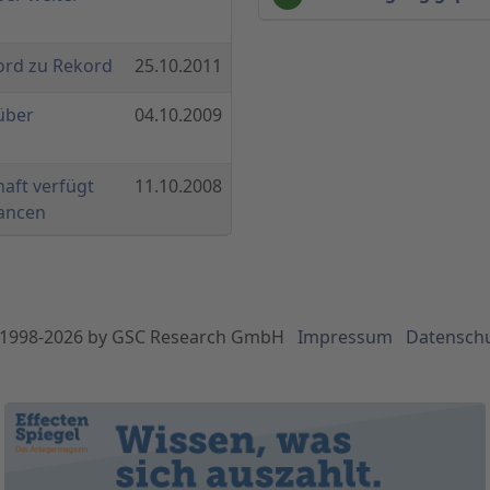
ord zu Rekord
25.10.2011
über
04.10.2009
haft verfügt
11.10.2008
ancen
1998-
2026
by GSC Research GmbH
Impressum
Datensch