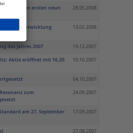
cklung in den ersten neun
28.05.2008
ortgesetzt
chaftliche Entwicklung
13.02.2008
ng des Jahres 2007
19.12.2007
tiz: Aktie eröffnet mit 16,20
10.10.2007
ortgesetzt
04.10.2007
r Resonanz zum
24.09.2007
esetzt
 Standard am 27. September
17.09.2007
nt
27.08.2007