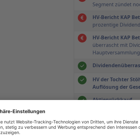
Segment zündet noc
HV-Bericht KAP Be
prozentige Dividen
HV-Bericht KAP Be
überrascht mit Div
Hauptversammlung
Dividendenüberra
HV der Tochter Stö
Auflösung der Gese
Aktienrückkauf
Aktivitäten der Mo
übernommen
HV-Bericht KAP Be