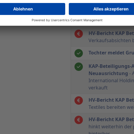
deutlich unter dem
Verkauf der Mehle
& Bonar PLC erfolg
HV-Bericht KAP Be
Verkaufsabsichten b
Tochter meldet G
KAP-Beteiligungs-A
Neuausrichtung
- 
International Holdin
verkauft
HV-Bericht KAP Be
Textiles bereiten w
HV-Bericht KAP Be
hinkt weiterhin der
hinterher