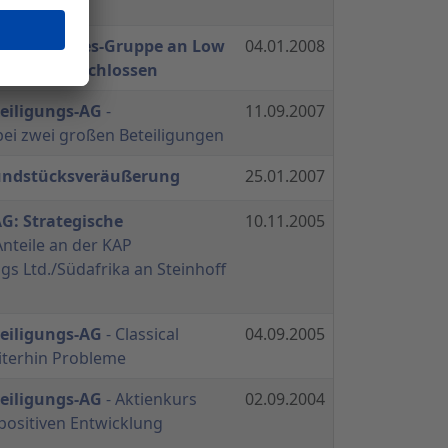
 Buchwert
r Texnologies-Gruppe an Low
04.01.2008
reich abgeschlossen
teiligungs-AG
-
11.09.2007
ei zwei großen Beteiligungen
rundstücksveräußerung
25.01.2007
G: Strategische
10.11.2005
Anteile an der KAP
gs Ltd./Südafrika an Steinhoff
teiligungs-AG
- Classical
04.09.2005
eiterhin Probleme
teiligungs-AG
- Aktienkurs
02.09.2004
 positiven Entwicklung