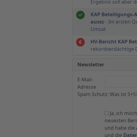
Ergebnis soll aber 
KAP Beteiligungs-A
aussc
- Im ersten Q
Umsat
HV-Bericht KAP Be
rekordverdächtige 
Newsletter
E-Mail-
Adresse
Spam Schutz: Was ist 5+5
Ja, ich möc
neuesten Beric
und habe die
und die
Date