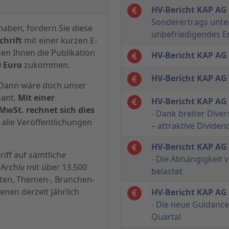
HV-Bericht KAP AG
Sonderertrags unter
haben, fordern Sie diese
unbefriedigendes Er
hrift
mit einer kurzen E-
sen Ihnen die Publikation
HV-Bericht KAP AG
0 Euro
zukommen.
HV-Bericht KAP AG
? Dann wäre doch unser
sant.
Mit einer
HV-Bericht KAP AG 
MwSt. rechnet sich dies
- Dank breiter Diver
alle Veröffentlichungen
– attraktive Dividen
HV-Bericht KAP AG 
iff auf sämtliche
- Die Abhängigkeit 
Archiv mit über 13.500
belastet
hten, Themen-, Branchen-
enen derzeit jährlich
HV-Bericht KAP AG 
- Die neue Guidance
Quartal