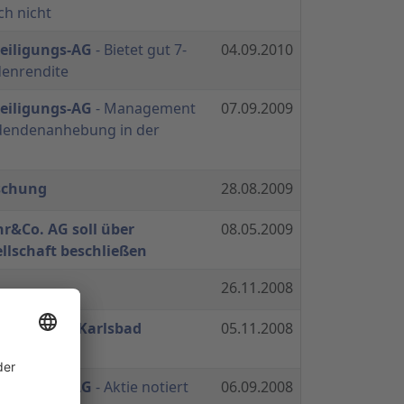
h nicht
teiligungs-AG
- Bietet gut 7-
04.09.2010
denrendite
teiligungs-AG
- Management
07.09.2009
idendenanhebung in der
schung
28.08.2009
hr&Co. AG soll über
08.05.2009
llschaft beschließen
26.11.2008
hrgruppe - Karlsbad
05.11.2008
teiligungs-AG
- Aktie notiert
06.09.2008