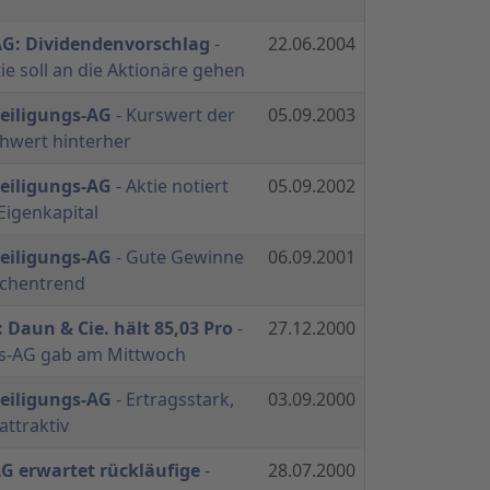
AG: Dividendenvorschlag
-
22.06.2004
ie soll an die Aktionäre gehen
teiligungs-AG
- Kurswert der
05.09.2003
hwert hinterher
teiligungs-AG
- Aktie notiert
05.09.2002
Eigenkapital
teiligungs-AG
- Gute Gewinne
06.09.2001
chentrend
 Daun & Cie. hält 85,03 Pro
-
27.12.2000
gs-AG gab am Mittwoch
teiligungs-AG
- Ertragsstark,
03.09.2000
attraktiv
G erwartet rückläufige
-
28.07.2000