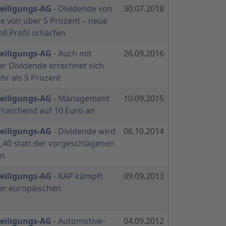
teiligungs-AG
- Dividende von
30.07.2018
te von über 5 Prozent – neue
ll Profil schärfen
teiligungs-AG
- Auch mit
26.09.2016
er Dividende errechnet sich
hr als 5 Prozent
teiligungs-AG
- Management
10.09.2015
rraschend auf 10 Euro an
teiligungs-AG
- Dividende wird
06.10.2014
,40 statt der vorgeschlagenen
en
teiligungs-AG
- KAP kämpft
09.09.2013
er europäischen
teiligungs-AG
- Automotive-
04.09.2012