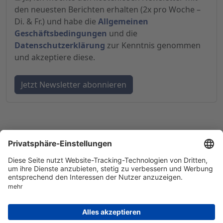
den neuesten Berichten erhalten (2x pro Woche –
Di. & Fr.) und habe die
Allgemeinen
Geschäftsbedingungen
und die
Datenschutzerklärung
zur Kenntnis genommen
und akzeptiere diese.
© 1998-
2026
by GSC Research GmbH
Impressum
Datenschutz