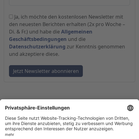
Ja, ich möchte den kostenlosen Newsletter mit
den neuesten Berichten erhalten (2x pro Woche –
Di. & Fr.) und habe die
Allgemeinen
Geschäftsbedingungen
und die
Datenschutzerklärung
zur Kenntnis genommen
und akzeptiere diese.
© 1998-
2026
by GSC Research GmbH
Impressum
Datenschutz