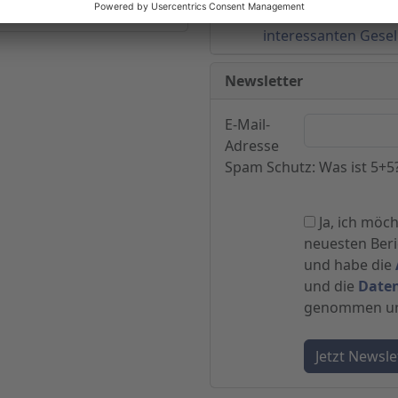
Deutsche Konsum 
interessanten Gesel
Newsletter
E-Mail-
Adresse
Spam Schutz: Was ist 5+5
Ja, ich möc
neuesten Beric
und habe die
und die
Date
genommen und