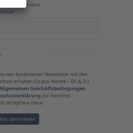
AG)
- Auftakt einer
lschaft
?
hte den kostenlosen Newsletter mit den
hten erhalten (2x pro Woche – Di. & Fr.)
Allgemeinen Geschäftsbedingungen
nschutzerklärung
zur Kenntnis
 akzeptiere diese.