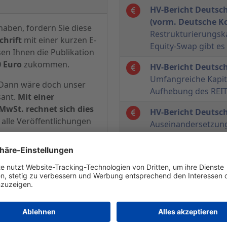
HV-Bericht Deutsc
(vorm. Deutsche K
haben, fordern Sie diese
Restrukturierungsk
hrift
mit einer kurzen E-
Equity-Swap gibt e
sen Ihnen die Publikation
0 Euro
zukommen.
HV-Bericht Deutsc
Umfangreiche Kap
? Dann wäre doch unser
Aufhebung des REIT
sant.
Mit einer
MwSt. rechnet sich dies
HV-Bericht Deutsc
alle Veröffentlichungen
Auseinandersetzung
HV-Bericht Deutsc
iff auf sämtliche
weiter auf Wachst
Archiv mit über 13.500
hten, Themen-, Branchen-
HV-Bericht Deutsc
enen derzeit jährlich
Deutsche Konsum 
Potenzial
HV-Bericht Deutsc