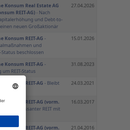
he Konsum Real Estate AG
27.04.2026
onsum REIT-AG)
- Nach
apitalerhöhung und Debt-to-
s einen neuen Großaktionär
he Konsum REIT-AG
-
15.01.2026
italmaßnahmen und
-Status beschlossen
he Konsum REIT-AG
-
31.08.2023
 um REIT-Status
he Konsum REIT-AG
- Bleibt
24.03.2021
umskurs
he Konsum REIT-AG (vorm.
16.03.2017
AG)
- Interessanter REIT mit
he Konsum REIT-AG (vorm.
21.04.2016