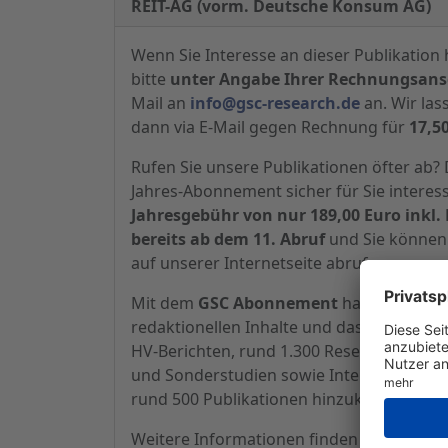
REIT-AG (vorm. Deutsche Konsum AG)
Wenn Sie Interesse an dieser Publikation 
bitte
unter Angabe Ihrer Rechnungsansc
Mail an
info@gsc-research.de
an. Wir las
dann via E-Mail gegen Rechnung für
17,5
Rufen Sie unsere Publikationen öfter ab
Jahres-Abonnement sicher für Sie interes
Jahresgebühr von nur 189,00 Euro inkl. 
bereits ab dem 11. Abruf
und Sie können 
auf unserer Internetseite abrufen.
Mit dem
GSC Abonnement
haben Sie Zugr
redaktionellen Inhalte und das komplette 
HV-Berichten, rund 1.300 Research-Beric
und Sonderstudien sowie Interviews, zu d
rund 500 Publikationen hinzukommen.
Weitere Informationen finden Sie
hier.