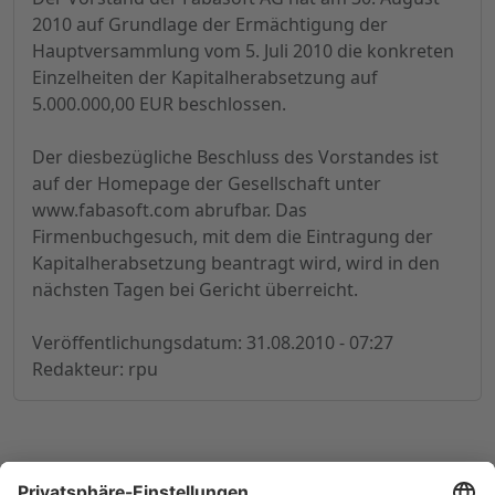
2010 auf Grundlage der Ermächtigung der
Hauptversammlung vom 5. Juli 2010 die konkreten
Einzelheiten der Kapitalherabsetzung auf
5.000.000,00 EUR beschlossen.
Der diesbezügliche Beschluss des Vorstandes ist
auf der Homepage der Gesellschaft unter
www.fabasoft.com abrufbar. Das
Firmenbuchgesuch, mit dem die Eintragung der
Kapitalherabsetzung beantragt wird, wird in den
nächsten Tagen bei Gericht überreicht.
Veröffentlichungsdatum: 31.08.2010 - 07:27
Redakteur: rpu