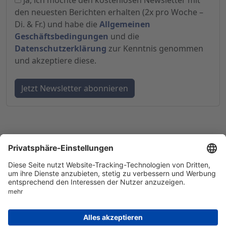
Ja, ich möchte den kostenlosen Newsletter mit
den neuesten Berichten erhalten (2x pro Woche –
Di. & Fr.) und habe die
Allgemeinen
Geschäftsbedingungen
und die
Datenschutzerklärung
zur Kenntnis genommen
und akzeptiere diese.
© 1998-
2026
by GSC Research GmbH
Impressum
Datenschutz