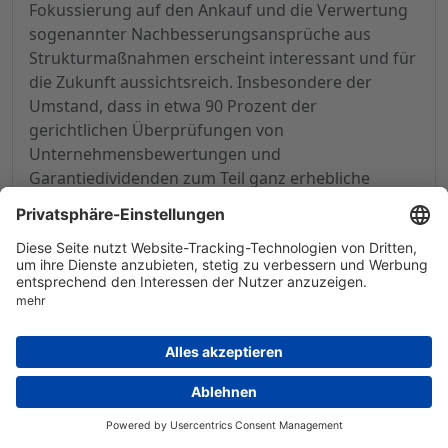
Fokussierung auf den Ankauf und die Verwertung
sogenannter Nachbesserungsansprüche aus
Strukturmaßnahmen erscheint interessant und für
die Zukunft aussichtsreich. Insbesondere der
Umstand, dass in etwa 90 Prozent der
gerichtlichen Überprüfungen von
Unternehmensbewertungen und
Garantiedividenden zum Teil ganz erhebliche
Nachbesserungszahlungen für die betroffenen
Anteilseigner ermittelt wurden, wie unlängst die
Schutzgemeinschaft der Kapitalanleger (SdK)
ermittelte, zeigt die erheblichen Chancen auf
diesem Sektor. Positiv ist zudem der Umstand zu
werten, dass die entsprechenden Nachzahlungen
für den Zeitpunkt ab der Andienung der Aktien mit
dem Refinanzierungszinssatz der EZB zuzüglich 2
Prozent zu verzinsen sind.