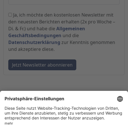
Ja, ich möchte den kostenlosen Newsletter mit
den neuesten Berichten erhalten (2x pro Woche –
Di. & Fr.) und habe die
Allgemeinen
Geschäftsbedingungen
und die
Datenschutzerklärung
zur Kenntnis genommen
und akzeptiere diese.
© 1998-
2026
by GSC Research GmbH
Impressum
Datenschutz