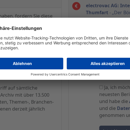
electrovac AG: Int
Thumfart
- „Der Bö
haben, fordern Sie diese
konsequenter Schrit
hrift
mit einer kurzen E-
Firmengeschichte.“
sen Ihnen die Publikation
0 Euro
zukommen.
Newsletter
? Dann wäre doch unser
sant.
Mit einer
E-Mail-
MwSt. rechnet sich dies
Adresse
alle Veröffentlichungen
Spam Schutz: Was ist 5+5
Ja, ich möc
iff auf sämtliche
neuesten Beric
Archiv mit über 13.500
und habe die
hten, Themen-, Branchen-
und die
Date
enen derzeit jährlich
genommen und