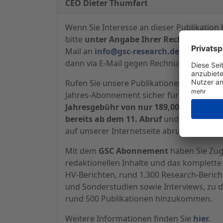
CEO Dieter Thumfart
Wenn Sie Interesse an dieser Publikation 
bitte
unter Angabe Ihrer Rechnungsansc
Mail an
info@gsc-research.de
an. Wir las
dann via E-Mail gegen Rechnung für
17,5
Rufen Sie unsere Publikationen öfter ab
Jahres-Abonnement sicher für Sie interes
Jahresgebühr von nur 189,00 Euro inkl. 
bereits ab dem 11. Abruf
und Sie können 
auf unserer Internetseite abrufen.
Mit dem
GSC Abonnement
haben Sie Zugr
redaktionellen Inhalte und das komplette 
HV-Berichten, rund 1.300 Research-Beric
und Sonderstudien sowie Interviews, zu d
rund 500 Publikationen hinzukommen.
Weitere Informationen finden Sie
hier.