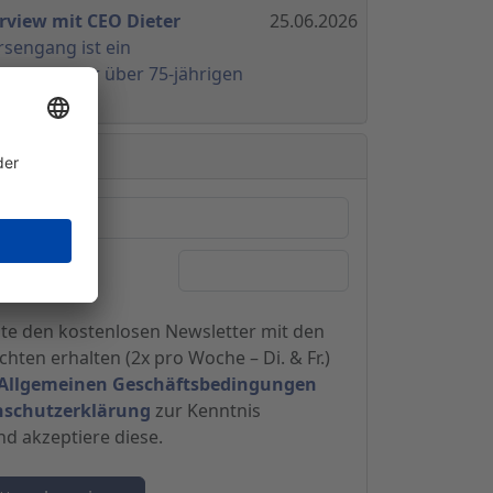
erview mit CEO Dieter
25.06.2026
rsengang ist ein
t in unserer über 75-jährigen
?
hte den kostenlosen Newsletter mit den
hten erhalten (2x pro Woche – Di. & Fr.)
Allgemeinen Geschäftsbedingungen
nschutzerklärung
zur Kenntnis
 akzeptiere diese.