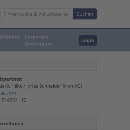
erfahren
Corporate
Login
Governance
hpartner:
eric Hilke / Jonas Schneider (iron AG)
vac.com
/ 914097 - 12
nternehmen