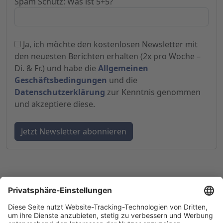
Spam Schutz: Was ist 5+5?
Ja, ich möchte den kostenlosen Newsletter mit
den neuesten Berichten erhalten (2x pro Woche –
Di. & Fr.) und habe die
Allgemeinen
Geschäftsbedingungen
und die
Datenschutzerklärung
zur Kenntnis genommen
und akzeptiere diese.
© 1998-
2026
by GSC Research GmbH
Impressum
Datenschutz