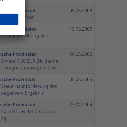
sche Provinzial-
09.05.2008
 Alles in Zement
sche Provinzial-
15.05.2007
 Gute Entwicklung des
ens
sche Provinzial-
26.05.2006
 Erneut 0,50 EUR Dividende
isstagnation prognostiziert
sche Provinzial-
05.05.2005
 Steuernachforderung des
u negativem Ergebnis
sche Provinzial-
23.04.2004
 50 Cent Dividende aus der
ung