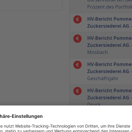
Prozent des Portfol
HV-Bericht Pommer
Zuckersiederei AG
-
HV-Bericht Pommer
Zuckersiederei AG
-
Mosbach
HV-Bericht Pommer
Zuckersiederei AG
-
Geschäftsjahr
HV-Bericht Pommer
Zuckersiederei AG
-
Druck
HV-Bericht Pommer
Zuckersiederei AG
-
sich aus