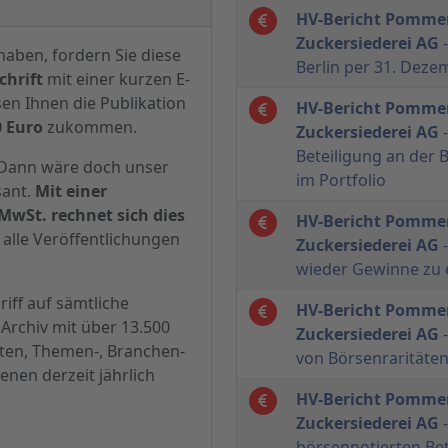
HV-Bericht Pommer
Zuckersiederei AG
-
haben, fordern Sie diese
Berlin per 31. Dez
hrift
mit einer kurzen E-
sen Ihnen die Publikation
HV-Bericht Pommer
0 Euro
zukommen.
Zuckersiederei AG
-
Beteiligung an der B
? Dann wäre doch unser
im Portfolio
sant.
Mit einer
MwSt. rechnet sich dies
HV-Bericht Pommer
alle Veröffentlichungen
Zuckersiederei AG
-
wieder Gewinne zu 
iff auf sämtliche
HV-Bericht Pommer
Archiv mit über 13.500
Zuckersiederei AG
-
hten, Themen-, Branchen-
von Börsenraritäten
enen derzeit jährlich
HV-Bericht Pommer
Zuckersiederei AG
-
börsennotierten Be