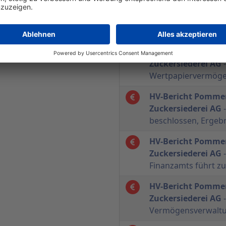
HV-Bericht Pommer
Zuckersiederei AG
-
HV-Bericht Pommer
Zuckersiederei AG
-
Wertpapiervermög
HV-Bericht Pommer
Zuckersiederei AG
-
beschlossen, Ergebn
HV-Bericht Pommer
Zuckersiederei AG
-
Finanzamts führt z
HV-Bericht Pommer
Zuckersiederei AG
-
Vermögensverwalt