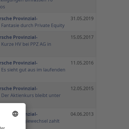
ios
sche Provinzial-
31.05.2019
 Fantasie durch Private Equity
sche Provinzial-
15.05.2017
 Kurze HV bei PPZ AG in
sche Provinzial-
11.05.2016
 Es sieht gut aus im laufenden
sche Provinzial-
12.05.2015
 Der Aktienkurs bleibt unter
sche Provinzial-
04.06.2013
 Der Strategiewechsel zahlt