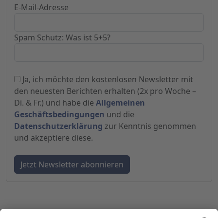
E-Mail-Adresse
Spam Schutz: Was ist 5+5?
Ja, ich möchte den kostenlosen Newsletter mit
den neuesten Berichten erhalten (2x pro Woche –
Di. & Fr.) und habe die
Allgemeinen
Geschäftsbedingungen
und die
Datenschutzerklärung
zur Kenntnis genommen
und akzeptiere diese.