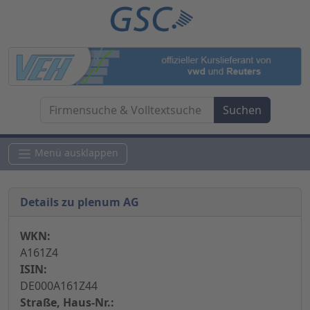
Menü ausklappen
Details zu plenum AG
WKN:
A161Z4
ISIN:
DE000A161Z44
Straße, Haus-Nr.: