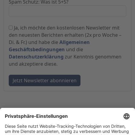
Spam Schutz: Was ist 5+5?
Ja, ich möchte den kostenlosen Newsletter mit
den neuesten Berichten erhalten (2x pro Woche –
Di. & Fr.) und habe die
Allgemeinen
Geschäftsbedingungen
und die
Datenschutzerklärung
zur Kenntnis genommen
und akzeptiere diese.
© 1998-
2026
by GSC Research GmbH
Impressum
Datenschutz