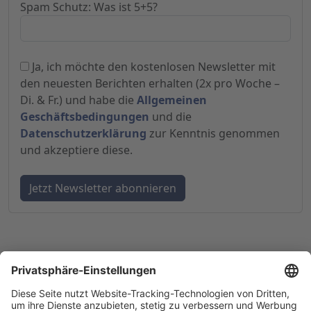
Spam Schutz: Was ist 5+5?
Ja, ich möchte den kostenlosen Newsletter mit
den neuesten Berichten erhalten (2x pro Woche –
Di. & Fr.) und habe die
Allgemeinen
Geschäftsbedingungen
und die
Datenschutzerklärung
zur Kenntnis genommen
und akzeptiere diese.
© 1998-
2026
by GSC Research GmbH
Impressum
Datenschutz