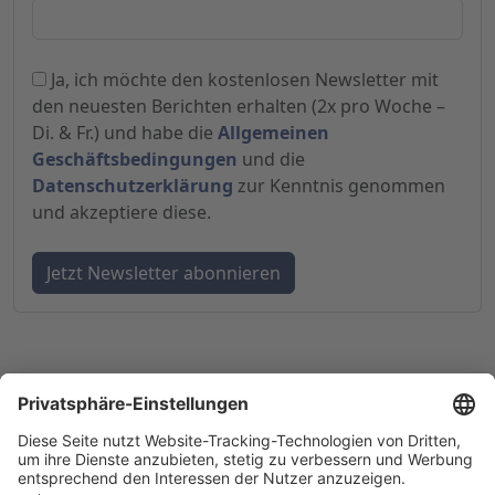
Ja, ich möchte den kostenlosen Newsletter mit
den neuesten Berichten erhalten (2x pro Woche –
Di. & Fr.) und habe die
Allgemeinen
Geschäftsbedingungen
und die
Datenschutzerklärung
zur Kenntnis genommen
und akzeptiere diese.
© 1998-
2026
by GSC Research GmbH
Impressum
Datenschutz