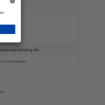
ünchen,
 medondo Holding AG
chte vorhanden
utz