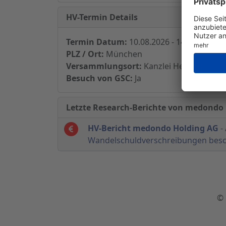
HV-Termin Details
Termin Datum:
10.08.2026 - 14:00
PLZ / Ort:
München
Versammlungsort:
Kanzlei Heuking Kühn
Besuch von GSC:
Ja
Letzte Research-Berichte von medondo
HV-Bericht medondo Holding AG
-
Wandelschuldverschreibungen bes
© 