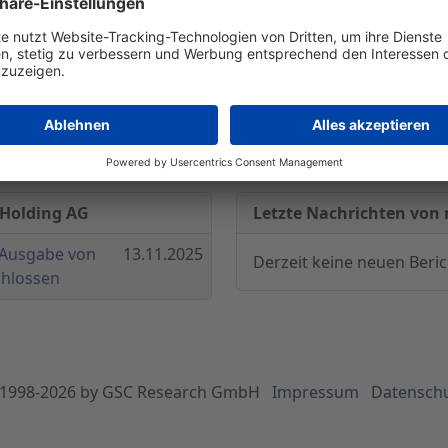
 Lüer Wojtek PartGmbB,Prinzregentenstraße 48, 80538 M
 Holding AG
Letzte Nachrichten von
 Ausgabe von
13.11.2025
Derzeit keine neuen Beri
chlossen
1998-
2026
by GSC Research GmbH
Impressum
Datensch