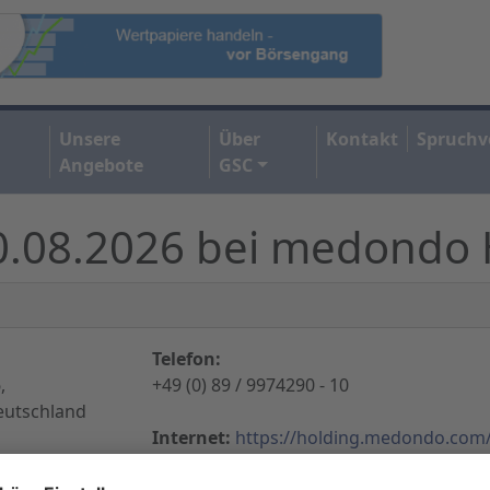
Unsere
Über
Kontakt
Spruchv
Angebote
GSC
0.08.2026 bei medondo 
Telefon:
,
+49 (0) 89 / 9974290 - 10
eutschland
Internet:
https://holding.medondo.com