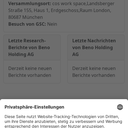
Versammlungsort:
cos work space,Landsberger
Straße 155, Haus 1, Erdgeschoss,Raum London,
80687 München
Besuch von GSC:
Nein
Letzte Research-
Letzte Nachrichten
Berichte von Beno
von Beno Holding
Holding AG
AG
Derzeit keine neuen
Derzeit keine neuen
Berichte vorhanden
Berichte vorhanden
© 1998-
2026
by GSC Research GmbH
Impressum
Datenschutz