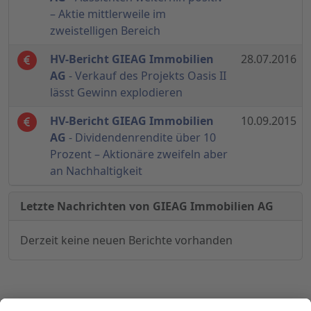
– Aktie mittlerweile im
zweistelligen Bereich
HV-Bericht GIEAG Immobilien
28.07.2016
AG
- Verkauf des Projekts Oasis II
lässt Gewinn explodieren
HV-Bericht GIEAG Immobilien
10.09.2015
AG
- Dividendenrendite über 10
Prozent – Aktionäre zweifeln aber
an Nachhaltigkeit
Letzte Nachrichten von GIEAG Immobilien AG
Derzeit keine neuen Berichte vorhanden