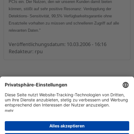
PCIs ein. Der Nutzen, den wir unseren Kunden damit bieten
können, stößt auf sehr positive Resonanz: Verdopplung der
Detektions- Sensitivität, 99,5% Verfügbarkeitsgarantie ohne
Ersatzteile vorhalten zu müssen und schnelleren Zugriff auf alle
relevanten Daten."
Veröffentlichungsdatum: 10.03.2006 - 16:16
Redakteur: rpu
© 1998-
2026
by GSC Research GmbH
Impressum
Datenschutz