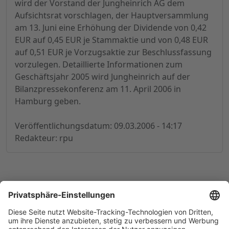
wird der Vorstand der Jungheinrich AG dem
Aufsichtsrat vorschlagen, der Hauptversammlung
am 13. Juni eine Erhöhung der Dividende von 0,42
EUR auf 0,45 EUR je Stammaktie und von 0,48 EUR
auf 0,51 EUR je Vorzugsaktie zur Beschlussfassung
vorzulegen. Detaillierte Informationen zum
Geschäftsjahr 2005 wird Jungheinrich auf der
Bilanzpressekonferenz am 11. April 2006 in
Hamburg geben.
Veröffentlichungsdatum: 09.03.2006 - 14:17
Redakteur: rpu
© 1998-
2026
by GSC Research GmbH
Impressum
Datenschutz