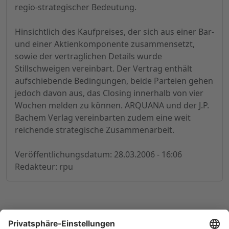
regio-strategischer Bedeutung.
Hinsichtlich des Kaufpreises, der sich aus einer Bar-
und einer Aktienkomponente zusammensetzt,
sowie der vertraglichen Details wurde
Stillschweigen vereinbart. Der Vertrag enthält
aufschiebende Bedingungen, beide Parteien gehen
jedoch davon aus, das Closing innerhalb von vier
Wochen melden zu können. ARQUANA und der J.P.
Bachem Verlag vereinbarten zudem eine weit
reichende strategische Zusammenarbeit.
Veröffentlichungsdatum: 28.03.2006 - 16:06
Redakteur: rpu
© 1998-
2026
by GSC Research GmbH
Impressum