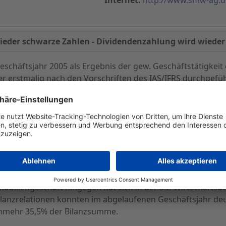
wieder schwarze Zahlen - Dividendenzahlung wird wied
schäftsjahr 2005 als Ergebnis der gew. Geschäftstätigkeit
er erstmalig nach den Vorschriften des IAS/IFRS durchgefüh
on 881 TEUR (Vorjahr - 1.081 TEUR) sowie ein Jahresübersch
ratungs AG nach IAS/IFRS als Ergebnis der gew. Geschäftst
 für das Geschäftsjahr 2005, das sich nach der Steuerposit
rgibt, lag danach im Konzern bei einem Gewinn von 1.092 T
tsjahr 2005 bei 0,50 EUR (nach IAS/IFRS).
hres 2005 in der SM Wirtschaftsberatungs AG war geprägt
mobiliengeschäft hingegen hat sich in der SM Wirtschaftsb
Bilanzrelationen konnten im abgelaufenen Geschäftsjahr deu
unmehr 35,5% der Bilanzsumme.