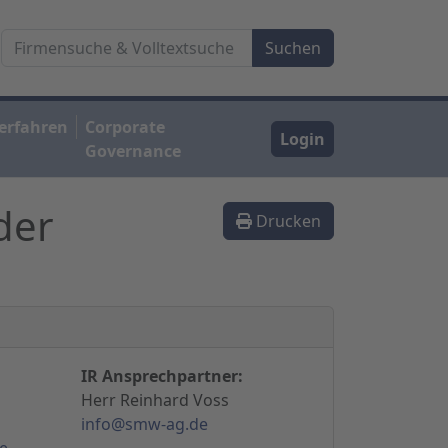
erfahren
Corporate
Login
Governance
der
Drucken
IR Ansprechpartner:
Herr Reinhard Voss
info@smw-ag.de
e