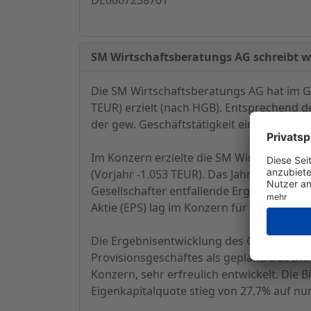
SM Wirtschaftsberatungs AG schreibt 
Die SM Wirtschaftsberatungs AG hat im Ge
TEUR) erzielt (nach HGB). Entsprechend d
der gew. Geschäftstätigkeit ein Gewinn v
Im Konzern erzielte die SM Wirtschaftsbe
(Vorjahr -1.053 TEUR). Das Jahresergebnis
Gesellschafter entfallende Ergebnissen e
Aktie (EPS) lag im Konzern für das Geschäf
Die Ergebnisentwicklung des Geschäftsja
Provisionsgeschäftes als geplant. Das Im
Konzern, sehr erfreulich entwickelt. Die 
Eigenkapitalquote stieg von 27,7% auf n