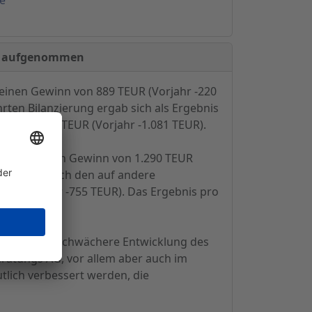
er aufgenommen
 einen Gewinn von 889 TEUR (Vorjahr -220
rten Bilanzierung ergab sich als Ergebnis
uss von 804 TEUR (Vorjahr -1.081 TEUR).
ätigkeit einen Gewinn von 1.290 TEUR
ion sowie nach den auf andere
EUR (Vorjahr -755 TEUR). Das Ergebnis pro
 durch eine schwächere Entwicklung des
eratungs AG, vor allem aber auch im
tlich verbessert werden, die