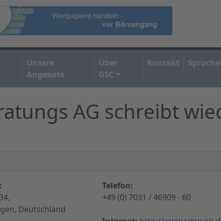
Unsere
Über
Kontakt
Spruchv
Angebote
GSC
ratungs AG schreibt wie
:
Telefon:
34,
+49 (0) 7031 / 46909 - 60
ngen, Deutschland
Internet:
http://www.smw-ag.d