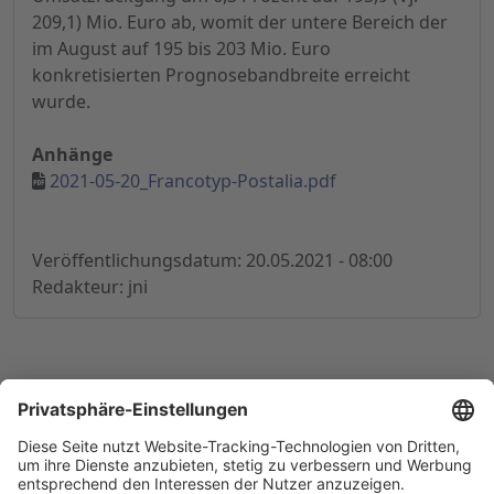
209,1) Mio. Euro ab, womit der untere Bereich der
im August auf 195 bis 203 Mio. Euro
konkretisierten Prognosebandbreite erreicht
wurde.
Anhänge
2021-05-20_Francotyp-Postalia.pdf
Veröffentlichungsdatum: 20.05.2021 - 08:00
Redakteur: jni
© 1998-
2026
by GSC Research GmbH
Impressum
Datenschutz