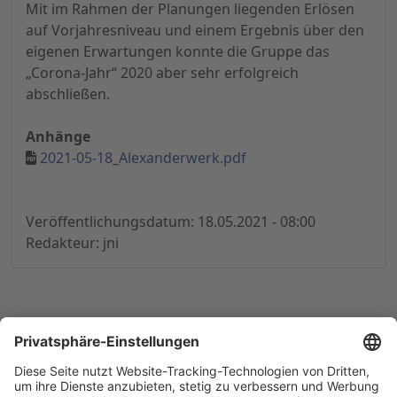
Mit im Rahmen der Planungen liegenden Erlösen
auf Vorjahresniveau und einem Ergebnis über den
eigenen Erwartungen konnte die Gruppe das
„Corona-Jahr“ 2020 aber sehr erfolgreich
abschließen.
Anhänge
2021-05-18_Alexanderwerk.pdf
Veröffentlichungsdatum: 18.05.2021 - 08:00
Redakteur: jni
© 1998-
2026
by GSC Research GmbH
Impressum
Datenschutz