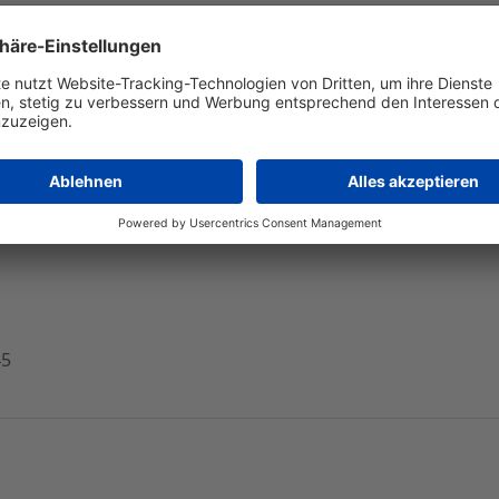
winn über Guidance und fünfter Dividendenerhöhung in
nwerk für das abgelaufene Geschäftsjahr 2020 konnte 3U 
ch Steuern und Anteilen Dritter sogar übertreffen. Konkret
ro. Die positive Entwicklung wurde von allen drei Segmente
der weclapp SE betriebene Geschäftsbereich Cloud Computi
chtigsten Töchter weclapp und Selfio entfielen 50,8 (49,0) P
45