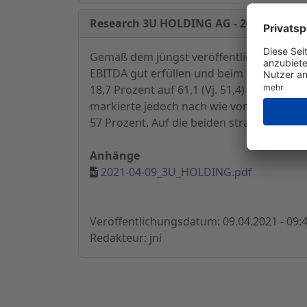
Research 3U HOLDING AG - 2020 mit Ge
Gemäß dem jüngst veröffentlichten Zahle
EBITDA gut erfüllen und beim Ergebnis na
18,7 Prozent auf 61,1 (Vj. 51,4) Mio. Eu
markierte jedoch nach wie vor der von 
57 Prozent. Auf die beiden strategisch wi
Anhänge
2021-04-09_3U_HOLDING.pdf
Veröffentlichungsdatum: 09.04.2021 - 09:
Redakteur: jni