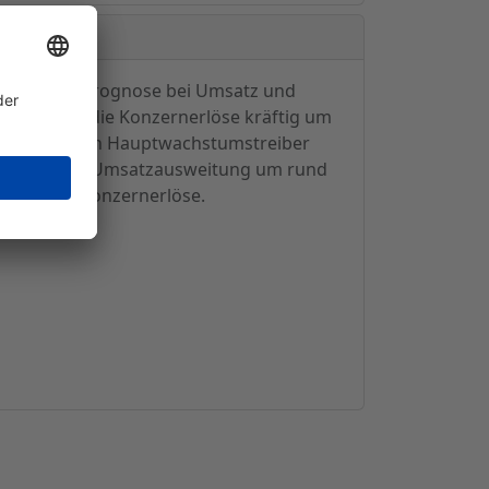
 Folge
die eigene Prognose bei Umsatz und
 kletterten die Konzernerlöse kräftig um
n getragen. Den Hauptwachstumstreiber
ng mit einer Umsatzausweitung um rund
rozent der Konzernerlöse.