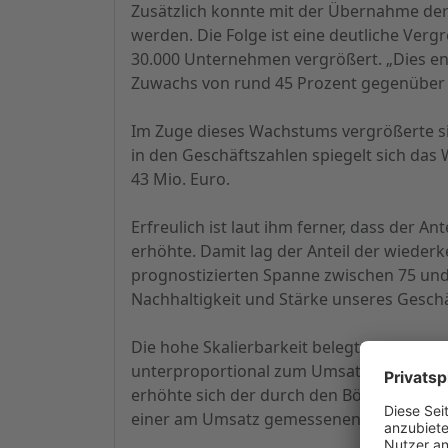
Zusätzlich konnte mit der Übernahme de
werden. Die Folge ist eine deutliche Ve
30.000 Unternehmen vergrößert. „Dies en
Zuwachs von rund 45 Prozent gegenüber 
Im Zuge dieses Wachstums vergrößerte sic
in den Geschäftszahlen spiegelt sich da
43 Mio. Euro.
Erfreulich ist laut ihm ferner, dass der 
erhöhte. Damit lag der Anteil der wiede
prognostizierten Spanne zwischen 75 und 
Nachhaltigkeit und Stärke unseres Geschä
Die hohe Skalierbarkeit belegte der CEO w
unterproportional zum Umsatz um 14,2 Pro
erhöhte sich der durch den Börsengang u
einer am Umsatz gemessenen bereinigten 