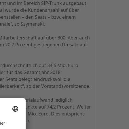
nt und im Bereich SIP-Trunk ausgebaut
tal wurde die Kundenanzahl auf über
enstellen – den Seats – bzw. einem
näle“, so Szymanski.
itarbeiterschaft auf über 300. Aber auch
um 20,7 Prozent gestiegenen Umsatz auf
rdurchschnittlich auf 34,6 Mio. Euro
der für das Gesamtjahr 2018
r Seats belegt eindrucksvoll die
ierbarkeit“, so der Vorstandsvorsitzende.
ieg der Materialaufwand lediglich
,1 Prozentpunkte auf 74,2 Prozent. Weiter
t auf 17,1 Mio. Euro. Dies entspricht
t im Vorjahr.