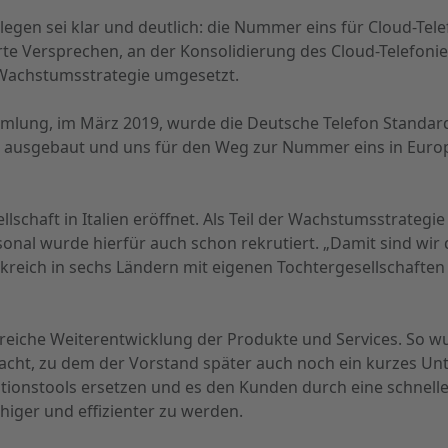
legen sei klar und deutlich: die Nummer eins für Cloud-Tel
e Versprechen, an der Konsolidierung des Cloud-Telefoni
r Wachstumsstrategie umgesetzt.
mlung, im März 2019, wurde die Deutsche Telefon Standa
r ausgebaut und uns für den Weg zur Nummer eins in Europ
schaft in Italien eröffnet. Als Teil der Wachstumsstrategie
sonal wurde hierfür auch schon rekrutiert. „Damit sind wir
kreich in sechs Ländern mit eigenen Tochtergesellschafte
olgreiche Weiterentwicklung der Produkte und Services. So
cht, zu dem der Vorstand später auch noch ein kurzes Unt
tionstools ersetzen und es den Kunden durch eine schnel
iger und effizienter zu werden.