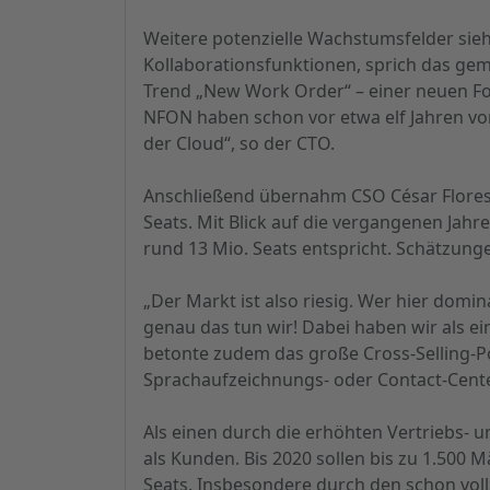
Weitere potenzielle Wachstumsfelder si
Kollaborationsfunktionen, sprich das g
Trend „New Work Order“ – einer neuen Fo
NFON haben schon vor etwa elf Jahren vo
der Cloud“, so der CTO.
Anschließend übernahm CSO César Flores 
Seats. Mit Blick auf die vergangenen Jahr
rund 13 Mio. Seats entspricht. Schätzunge
„Der Markt ist also riesig. Wer hier dom
genau das tun wir! Dabei haben wir als ei
betonte zudem das große Cross-Selling-P
Sprachaufzeichnungs- oder Contact-Cent
Als einen durch die erhöhten Vertriebs-
als Kunden. Bis 2020 sollen bis zu 1.500
Seats. Insbesondere durch den schon vollz