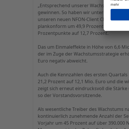
„Entsprechend unserer Wachstumsstrategie
gewinnen. So haben wir unter anderem e
unseren neuen NFON-Client Cloudya eingef
plankonform um 49,9 Prozent auf 5,5 Mio
Prozentpunkte auf 12,7 Prozent.
Das um Einmaleffekte in Höhe von 6,6 Mio.
der im Zuge der Wachstumsstrategie erhö
Euro negativ abweicht.
Auch die Kennzahlen des ersten Quartal
21,2 Prozent auf 12,1 Mio. Euro und die 
zeigt sich erneut eindrucksvoll die Stär
so der Vorstandsvorsitzende.
Als wesentliche Treiber des Wachstums n
kontinuierlich zunehmende Anzahl der Se
Vorjahr um 45 Prozent auf über 390.000 