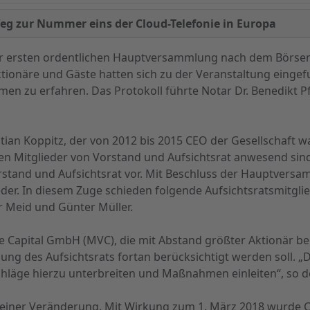
g zur Nummer eins der Cloud-Telefonie in Europa
zur ersten ordentlichen Hauptversammlung nach dem Börse
tionäre und Gäste hatten sich zu der Veranstaltung eing
en zu erfahren. Das Protokoll führte Notar Dr. Benedikt Pf
tian Koppitz, der von 2012 bis 2015 CEO der Gesellschaft wa
ven Mitglieder von Vorstand und Aufsichtsrat anwesend sind,
tand und Aufsichtsrat vor. Mit Beschluss der Hauptversamm
ieder. In diesem Zuge schieden folgende Aufsichtsratsmitgli
ar Meid und Günter Müller.
 Capital GmbH (MVC), die mit Abstand größter Aktionär bei
ng des Aufsichtsrats fortan berücksichtigt werden soll. „D
äge hierzu unterbreiten und Maßnahmen einleiten“, so der
 einer Veränderung. Mit Wirkung zum 1. März 2018 wurde 