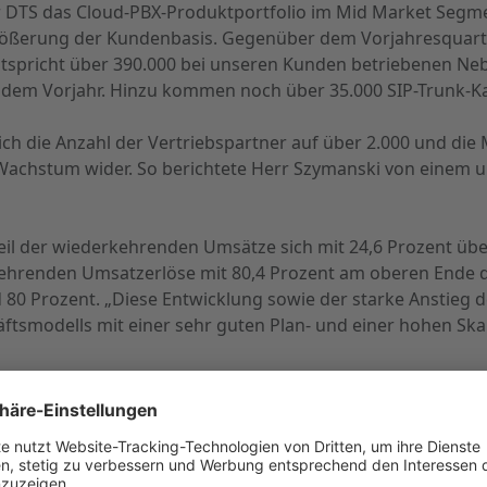
r DTS das Cloud-PBX-Produktportfolio im Mid Market Segme
rgrößerung der Kundenbasis. Gegenüber dem Vorjahresquar
tspricht über 390.000 bei unseren Kunden betriebenen Neb
dem Vorjahr. Hinzu kommen noch über 35.000 SIP-Trunk-Ka
h die Anzahl der Vertriebspartner auf über 2.000 und die M
s Wachstum wider. So berichtete Herr Szymanski von einem 
Anteil der wiederkehrenden Umsätze sich mit 24,6 Prozent übe
rkehrenden Umsatzerlöse mit 80,4 Prozent am oberen Ende 
80 Prozent. „Diese Entwicklung sowie der starke Anstieg de
ftsmodells mit einer sehr guten Plan- und einer hohen Skal
eiter mit der positiven Entwicklung der Bruttomarge. So st
zent. In der Folge verbesserte sich die Bruttomarge um 2
m Sondereffekte bereinigte Personalaufwand um 28,6 Prozen
Personalaufwandsquote von 39,6 Prozent nach 37,2 Prozen