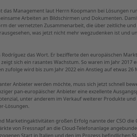
eht das Management laut Herrn Koopmann bei Lösungen r
emeinsame Arbeiten an Bildschirmen und Dokumenten. Dami
rm der vernetzten Zusammenarbeit, die über zeitliche und
rausgesehen, was jetzt nicht mehr wegzudenken ist und un
Rodríguez das Wort. Er bezifferte den europäischen Markt
e zeigt sich ein rasantes Wachstum. So waren im Jahr 2017 e
n zufolge wird bis zum Jahr 2022 ein Anstieg auf etwas 26 M
inanter Anbieter werden möchte, muss sich jetzt schnell b
nziger pan-europäischer Anbieter eine exzellente Ausgangsp
otenzial, unter anderem im Verkauf weiterer Produkte und 
er-Lösungen.
 und Marketingaktivitäten großen Erfolg nannte der CSO d
 Märkte von Fressnapf an die Cloud-Telefonanlage angebunde
ogenen Start in Italien und den im Prozess befindlichen St