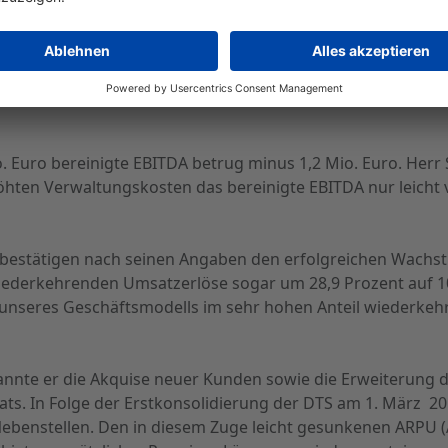
 haben wir 2018 auch unsere Marketingaktivitäten mit dem
ine große Marketingkampagne in Österreich gestartet, ne
ührt“, erläuterte der Vorstandschef. Im Zuge dieser Akti
. Euro. Bezogen auf den Umsatz erhöhte sich die Marketin
 Euro bereinigte EBITDA betrug minus 1,2 Mio. Euro. Herr S
hten Verwaltungskosten das bereinigte EBITDA nur leicht 
s bestätigen nach seinen Angaben den erfolgreichen Wac
wiederkehrenden Umsatzerlöse sogar um 28,9 Prozent auf 1
ke unseres Geschäftsmodells im sehr hohen Anteil wiederke
annte er die Akquise neuer Kunden sowie die Erweiterung d
ats. In Folge der Erstkonsolidierung der DTS am 1. März 2
Nebenstellen. Den in diesem Zuge leicht gesunkenen ARPU (