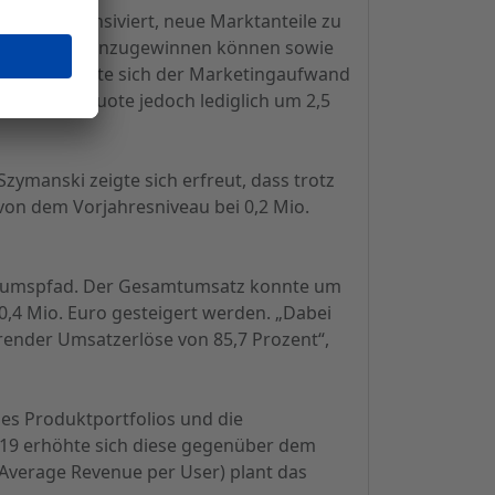
 Ziel intensiviert, neue Marktanteile zu
ue Partner hinzugewinnen können sowie
vitäten erhöhte sich der Marketingaufwand
gaufwandsquote jedoch lediglich um 2,5
zymanski zeigte sich erfreut, dass trotz
von dem Vorjahresniveau bei 0,2 Mio.
hstumspfad. Der Gesamtumsatz konnte um
0,4 Mio. Euro gesteigert werden. „Dabei
hrender Umsatzerlöse von 85,7 Prozent“,
es Produktportfolios und die
019 erhöhte sich diese gegenüber dem
Average Revenue per User) plant das