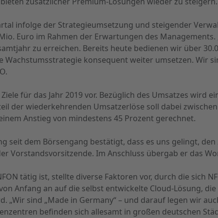
ieten zusätzlicher Premium-Lösungen wieder zu steigern.
uartal infolge der Strategieumsetzung und steigender Verw
,9 Mio. Euro im Rahmen der Erwartungen des Managements.
samtjahr zu erreichen. Bereits heute bedienen wir über 3
Wachstumsstrategie konsequent weiter umsetzen. Wir sind 
O.
e Ziele für das Jahr 2019 vor. Bezüglich des Umsatzes wird
il der wiederkehrenden Umsatzerlöse soll dabei zwischen 7
einem Anstieg von mindestens 45 Prozent gerechnet.
g seit dem Börsengang bestätigt, dass es uns gelingt, den
o der Vorstandsvorsitzende. Im Anschluss übergab er das W
ON tätig ist, stellte diverse Faktoren vor, durch die sich
von Anfang an auf die selbst entwickelte Cloud-Lösung, di
d. „Wir sind „Made in Germany“ – und darauf legen wir auc
nzentren befinden sich allesamt in großen deutschen Städ