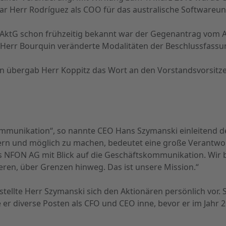
war Herr Rodríguez als COO für das australische Softwareu
1 AktG schon frühzeitig bekannt war der Gegenantrag vom 
Herr Bourquin veränderte Modalitäten der Beschlussfassu
en übergab Herr Koppitz das Wort an den Vorstandsvorsit
kommunikation“, so nannte CEO Hans Szymanski einleitend
rdern und möglich zu machen, bedeutet eine große Verantw
s NFON AG mit Blick auf die Geschäftskommunikation. Wir 
eren, über Grenzen hinweg. Das ist unsere Mission.“
tellte Herr Szymanski sich den Aktionären persönlich vor. 
e er diverse Posten als CFO und CEO inne, bevor er im Jah