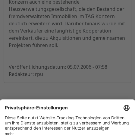
Konzern auch eine bestehende
Hausverwaltungsgesellschaft, die den Bestand der
fremdverwalteten Immobilien im TAG Konzern
deutlich erweitern wird. Darüber hinaus wurde mit
dem Verkäufer eine langfristige Kooperation
vereinbart, die zu Akquisitionen und gemeinsamen
Projekten führen soll.
Veröffentlichungsdatum: 05.07.2006 - 07:58
Redakteur: rpu
© 1998-
2026
by GSC Research GmbH
Impressum
Datenschutz